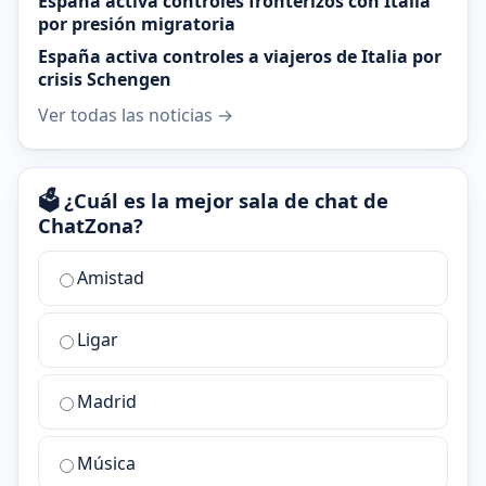
España activa controles fronterizos con Italia
por presión migratoria
España activa controles a viajeros de Italia por
crisis Schengen
Ver todas las noticias →
🗳️ ¿Cuál es la mejor sala de chat de
ChatZona?
¿Cuál
Amistad
es
la
Ligar
mejor
sala
de
Madrid
chat
de
Música
ChatZona?