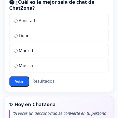
🗳️ ¿Cuál es la mejor sala de chat de
ChatZona?
¿Cuál
Amistad
es
la
Ligar
mejor
sala
de
Madrid
chat
de
Música
ChatZona?
Resultados
Votar
✨ Hoy en ChatZona
“A veces un desconocido se convierte en tu persona