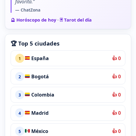
favorita.”
— ChatZona
🔮 Horóscopo de hoy
·
🃏 Tarot del día
🏆 Top 5 ciudades
España
👍 0
1
Bogotá
👍 0
2
Colombia
👍 0
3
Madrid
👍 0
4
México
👍 0
5