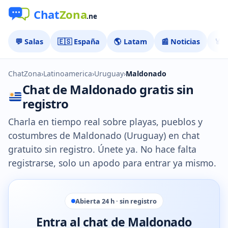
💬 Salas
🇪🇸 España
🌎 Latam
📰 Noticias
🏅 
ChatZona
›
Latinoamerica
›
Uruguay
›
Maldonado
Chat de Maldonado gratis sin
registro
Charla en tiempo real sobre playas, pueblos y
costumbres de Maldonado (Uruguay) en chat
gratuito sin registro. Únete ya. No hace falta
registrarse, solo un apodo para entrar ya mismo.
Abierta 24 h · sin registro
Entra al chat de Maldonado