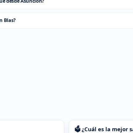
que desde Asunción?
an Blas?
🗳️ ¿Cuál es la mejor