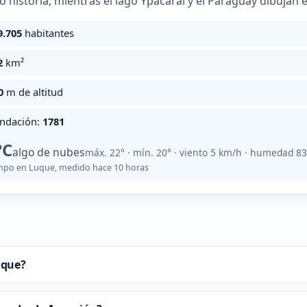
lo historia, mientras el lago Ypacaraí y el Paraguay dibujan 
9.705
habitantes
2
km²
0
m de altitud
undación:
1781
°C
algo de nubes
máx. 22° · mín. 20° · viento 5 km/h · humedad 8
empo en Luque, medido hace 10 horas
uque?