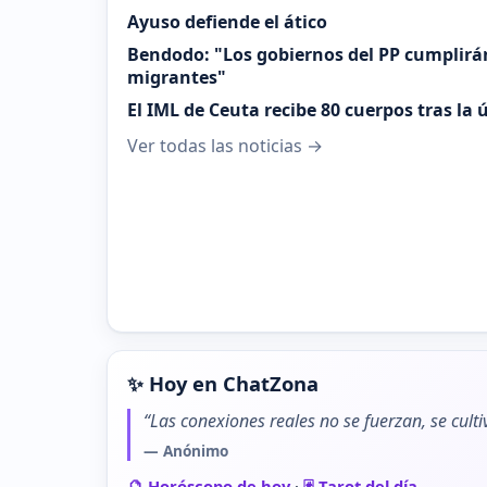
Ayuso defiende el ático
Bendodo: "Los gobiernos del PP cumplirá
migrantes"
El IML de Ceuta recibe 80 cuerpos tras la
Ver todas las noticias →
✨ Hoy en ChatZona
“Las conexiones reales no se fuerzan, se cult
— Anónimo
🔮 Horóscopo de hoy
·
🃏 Tarot del día