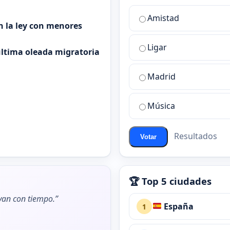
¿Cuál
Amistad
es
n la ley con menores
la
Ligar
mejor
 última oleada migratoria
sala
de
Madrid
chat
de
Música
ChatZona?
Resultados
Votar
🏆 Top 5 ciudades
ivan con tiempo.”
España
1