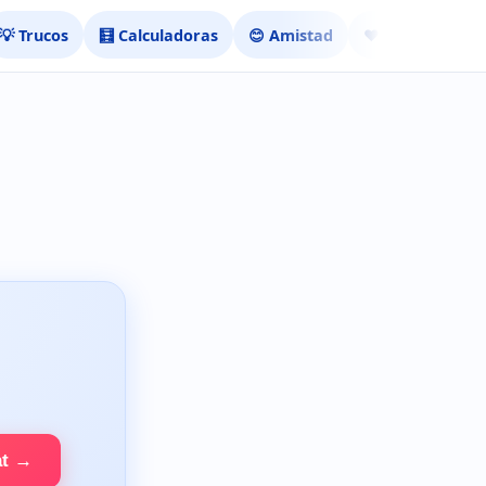
💡 Trucos
🧮 Calculadoras
😊 Amistad
❤️ Ligar
at →