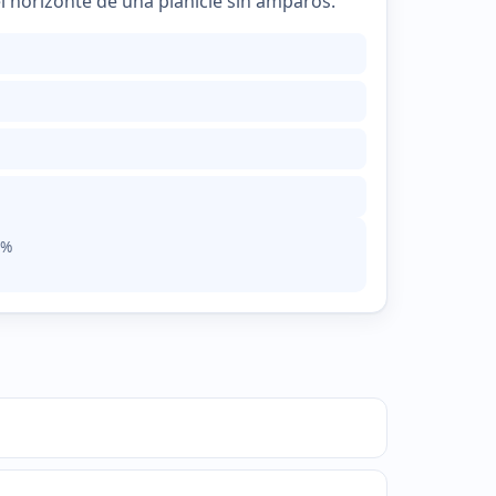
el horizonte de una planicie sin amparos.
3%