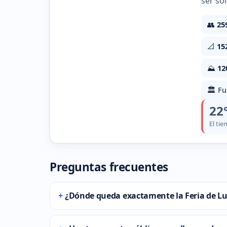
ser so
👥
25
📐
15
⛰️
12
🏛️ F
22
El ti
Preguntas frecuentes
¿Dónde queda exactamente la Feria de L