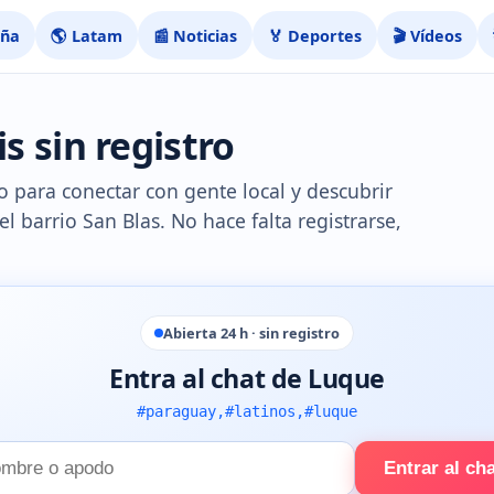
aña
🌎 Latam
📰 Noticias
🏅 Deportes
🎬 Vídeos
s sin registro
ro para conectar con gente local y descubrir
l barrio San Blas. No hace falta registrarse,
Abierta 24 h · sin registro
Entra al chat de Luque
#paraguay,#latinos,#luque
Entrar al ch
e