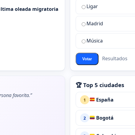
la
Ligar
mejor
 última oleada migratoria
sala
de
Madrid
chat
de
Música
ChatZona?
Resultados
Votar
🏆 Top 5 ciudades
rsona favorita.”
España
1
Bogotá
2