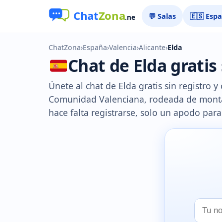
💬 Salas
🇪🇸 Esp
ChatZona
›
España
›
Valencia
›
Alicante
›
Elda
Chat de Elda gratis 
Únete al chat de Elda gratis sin registro 
Comunidad Valenciana, rodeada de montaña
hace falta registrarse, solo un apodo par
Tu
nombr