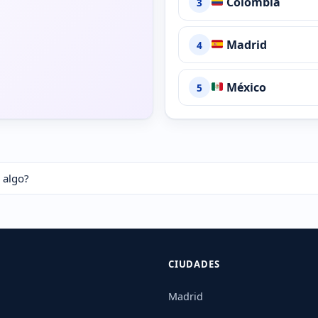
Colombia
3
Madrid
4
México
5
 algo?
CIUDADES
Madrid