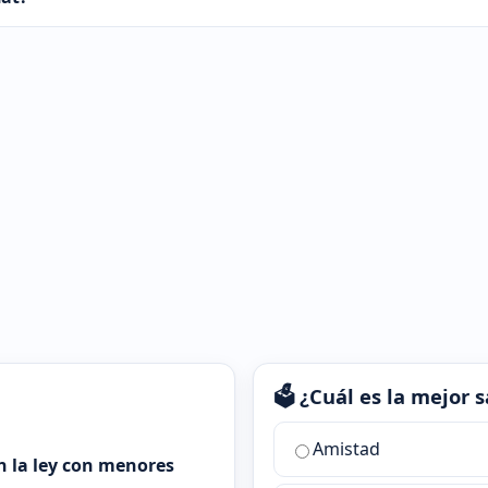
🗳️ ¿Cuál es la mejor
¿Cuál
Amistad
es
n la ley con menores