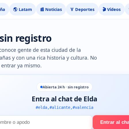
aña
🌎 Latam
📰 Noticias
🏅 Deportes
🎬 Vídeos
sin registro
y conoce gente de esta ciudad de la
s y con una rica historia y cultura. No
a entrar ya mismo.
Abierta 24 h · sin registro
Entra al chat de Elda
#elda,#alicante,#valencia
Entrar al ch
e