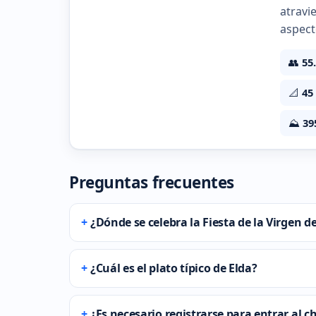
atravi
aspect
👥
55
📐
45
⛰️
39
Preguntas frecuentes
¿Dónde se celebra la Fiesta de la Virgen 
¿Cuál es el plato típico de Elda?
¿Es necesario registrarse para entrar al c