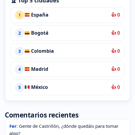
🏆 Top 5 ciudades
España
👍 0
1
Bogotá
👍 0
2
Colombia
👍 0
3
Madrid
👍 0
4
México
👍 0
5
Comentarios recientes
Fer
: Gente de Castrillón, ¿dónde quedáis para tomar
algo?