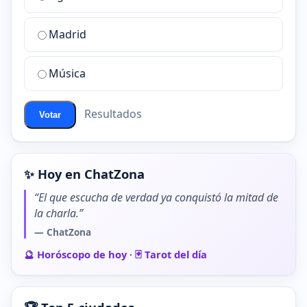
sala
de
Madrid
chat
de
Música
ChatZona?
Resultados
Votar
✨ Hoy en ChatZona
“El que escucha de verdad ya conquistó la mitad de
la charla.”
— ChatZona
🔮 Horóscopo de hoy
·
🃏 Tarot del día