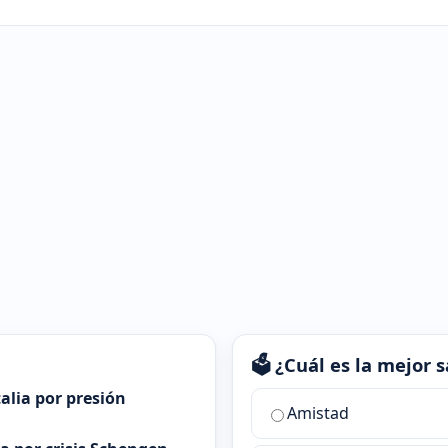
🗳️ ¿Cuál es la mejor
alia por presión
¿Cuál
Amistad
es