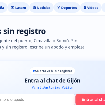
aña
🌎 Latam
📰 Noticias
🏅 Deportes
🎬 Vídeos
 sin registro
gente del puerto, Cimavilla o Somió. Sin
is y sin registro: escribe un apodo y empieza
Abierta 24 h · sin registro
Entra al chat de Gijón
#chat,#asturias,#gijon
Entrar al ch
e