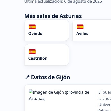
Última actualización: 6 de agosto de 2026
Más salas de Asturias
Oviedo
Avilés
Castrillón
📍 Datos de Gijón
El pue
la cho
Univer
fabes 