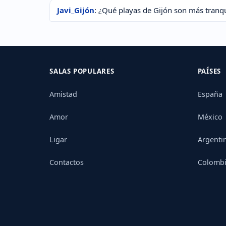
Javi_Gijón
: ¿Qué playas de Gijón son más tranq
SALAS POPULARES
PAÍSES
Amistad
España
Amor
México
Ligar
Argenti
Contactos
Colomb