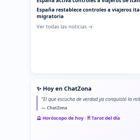
España activa controles a viajeros de Ital
España restablece controles a viajeros it
migratoria
Ver todas las noticias →
✨ Hoy en ChatZona
“El que escucha de verdad ya conquistó la mit
— ChatZona
🔮 Horóscopo de hoy
·
🃏 Tarot del día