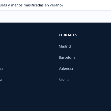
uilas y menos masificadas en verano?
CIUDADES
Madrid
Barcelona
na
Valencia
ia
Sevilla