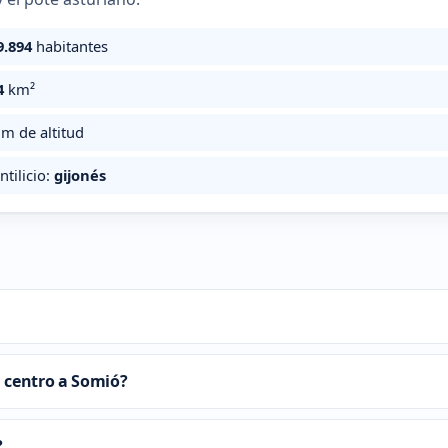
9.894
habitantes
4
km²
m de altitud
ntilicio:
gijonés
 centro a Somió?
?