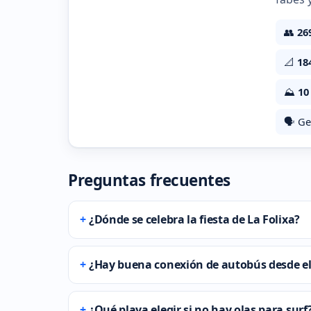
👥
26
📐
18
⛰️
10
🗣️ Ge
Preguntas frecuentes
¿Dónde se celebra la fiesta de La Folixa?
¿Hay buena conexión de autobús desde el
¿Qué playa elegir si no hay olas para surf