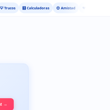
💡 Trucos
🧮 Calculadoras
😊 Amistad
❤️ Ligar
at →