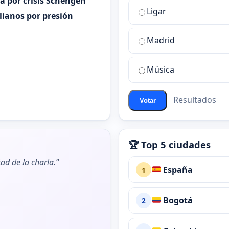
ia por crisis Schengen
la
Ligar
mejor
alianos por presión
sala
de
Madrid
chat
de
Música
ChatZona?
Resultados
Votar
🏆 Top 5 ciudades
ad de la charla.”
España
1
Bogotá
2