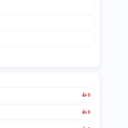
👍 0
👍 0