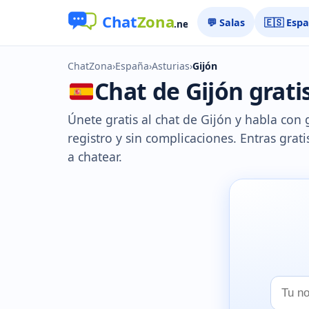
💬 Salas
🇪🇸 Esp
ChatZona
›
España
›
Asturias
›
Gijón
Chat de Gijón gratis
Únete gratis al chat de Gijón y habla con 
registro y sin complicaciones. Entras grat
a chatear.
Tu
nombr