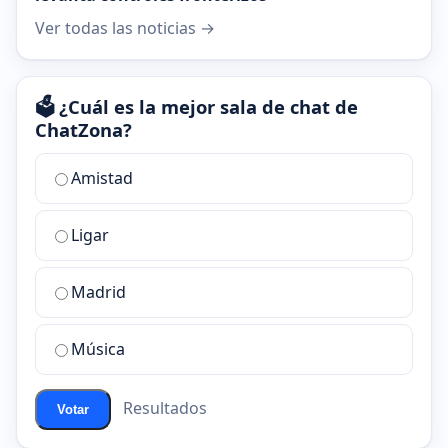
Ver todas las noticias →
🗳️ ¿Cuál es la mejor sala de chat de
ChatZona?
¿Cuál
Amistad
es
la
Ligar
mejor
sala
de
Madrid
chat
de
Música
ChatZona?
Resultados
Votar