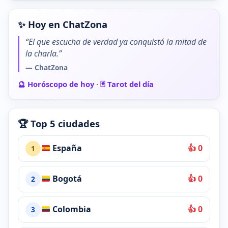
✨ Hoy en ChatZona
“El que escucha de verdad ya conquistó la mitad de
la charla.”
— ChatZona
🔮 Horóscopo de hoy
·
🃏 Tarot del día
🏆 Top 5 ciudades
España
👍 0
1
Bogotá
👍 0
2
Colombia
👍 0
3