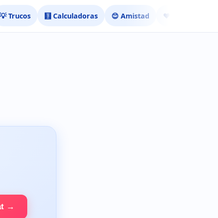
💡 Trucos
🧮 Calculadoras
😊 Amistad
❤️ Ligar
at →