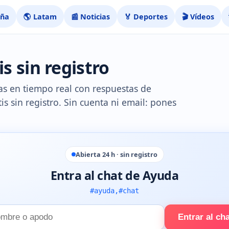
aña
🌎 Latam
📰 Noticias
🏅 Deportes
🎬 Vídeos
s sin registro
cas en tiempo real con respuestas de
is sin registro. Sin cuenta ni email: pones
Abierta 24 h · sin registro
Entra al chat de Ayuda
#ayuda,#chat
Entrar al ch
e