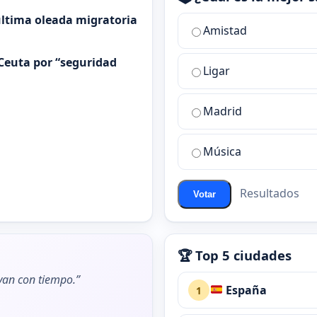
 última oleada migratoria
¿Cuál
Amistad
es
la
Ceuta por “seguridad
Ligar
mejor
sala
de
Madrid
chat
de
Música
ChatZona?
Resultados
Votar
🏆 Top 5 ciudades
ivan con tiempo.”
España
1