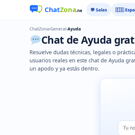
💬 Salas
🇪🇸 Esp
ChatZona
›
General
›
Ayuda
Chat de Ayuda grati
Resuelve dudas técnicas, legales o prácti
usuarios reales en este chat de Ayuda grat
un apodo y ya estás dentro.
Tu
nombr