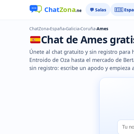
💬 Salas
🇪🇸 Esp
ChatZona
›
España
›
Galicia
›
Coruña
›
Ames
Chat de Ames gratis
Únete al chat gratuito y sin registro para
Entroido de Oza hasta el mercado de Bertam
sin registro: escribe un apodo y empieza a
Tu
nombr