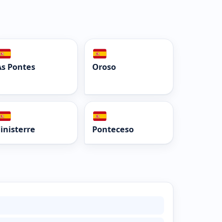
As Pontes
Oroso
inisterre
Ponteceso