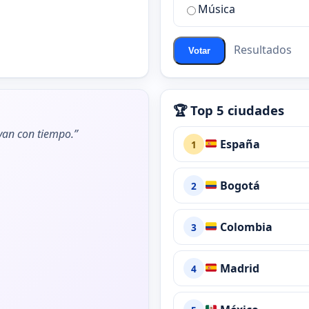
de
Música
ChatZona?
Resultados
Votar
🏆 Top 5 ciudades
ivan con tiempo.”
España
1
Bogotá
2
Colombia
3
Madrid
4