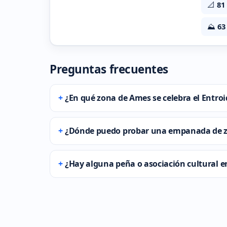
📐
81
⛰️
63
Preguntas frecuentes
¿En qué zona de Ames se celebra el Entr
¿Dónde puedo probar una empanada de 
¿Hay alguna peña o asociación cultural e