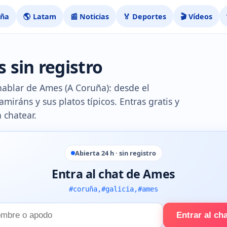
aña
🌎 Latam
📰 Noticias
🏅 Deportes
🎬 Vídeos
 sin registro
 hablar de Ames (A Coruña): desde el
iráns y sus platos típicos. Entras gratis y
 chatear.
Abierta 24 h · sin registro
Entra al chat de Ames
#coruña,#galicia,#ames
Entrar al ch
e