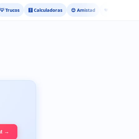
💡 Trucos
🧮 Calculadoras
😊 Amistad
❤️ Ligar
at →