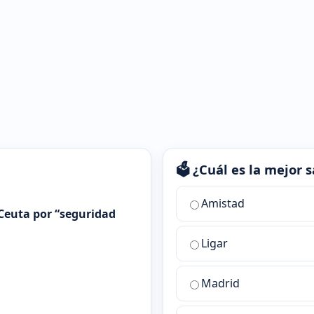
🗳️ ¿Cuál es la mejor
¿Cuál
Amistad
es
Ceuta por “seguridad
la
Ligar
mejor
sala
de
Madrid
chat