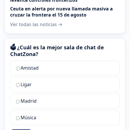
levanta controles fronterizos
Ceuta en alerta por nueva llamada masiva a
cruzar la frontera el 15 de agosto
Ver todas las noticias →
🗳️ ¿Cuál es la mejor sala de chat de
ChatZona?
¿Cuál
Amistad
es
la
Ligar
mejor
sala
de
Madrid
chat
de
Música
ChatZona?