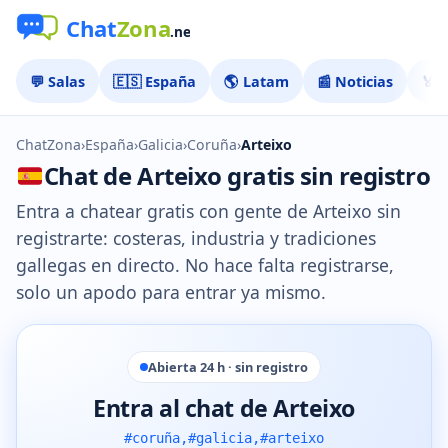
💬 Salas
🇪🇸 España
🌎 Latam
📰 Noticias
🏅 
ChatZona
›
España
›
Galicia
›
Coruña
›
Arteixo
Chat de Arteixo gratis sin registro
Entra a chatear gratis con gente de Arteixo sin
registrarte: costeras, industria y tradiciones
gallegas en directo. No hace falta registrarse,
solo un apodo para entrar ya mismo.
Abierta 24 h · sin registro
Entra al chat de Arteixo
#coruña,#galicia,#arteixo