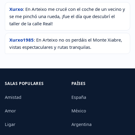
Xurxo
: En Arteixo me crucé con el coche de un vecino y
se me pinchó una rueda, ¡fue el día que descubrí el
taller de la calle Real!
Xurxo1985
: En Arteixo no os perdáis el Monte Xiabre,
vistas espectaculares y rutas tranquilas.
SALAS POPULARES
PAÍSES
Amistad
España
Amor
México
Ligar
Argentina