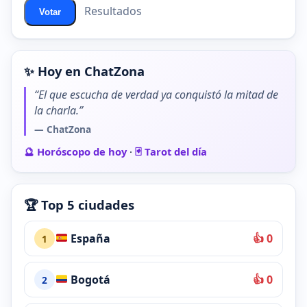
Resultados
Votar
✨ Hoy en ChatZona
“El que escucha de verdad ya conquistó la mitad de
la charla.”
— ChatZona
🔮 Horóscopo de hoy
·
🃏 Tarot del día
🏆 Top 5 ciudades
España
👍 0
1
Bogotá
👍 0
2