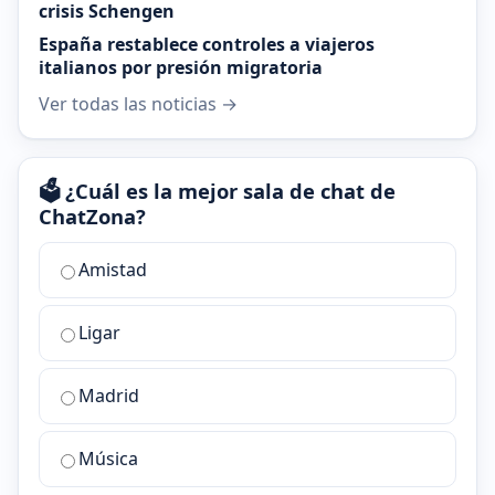
crisis Schengen
España restablece controles a viajeros
italianos por presión migratoria
Ver todas las noticias →
🗳️ ¿Cuál es la mejor sala de chat de
ChatZona?
¿Cuál
Amistad
es
la
Ligar
mejor
sala
de
Madrid
chat
de
Música
ChatZona?