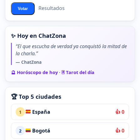
Resultados
Votar
✨ Hoy en ChatZona
“El que escucha de verdad ya conquistó la mitad de
la charla.”
— ChatZona
🔮 Horóscopo de hoy
·
🃏 Tarot del día
🏆 Top 5 ciudades
España
👍 0
1
Bogotá
👍 0
2