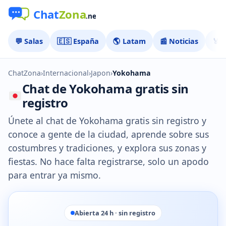
💬 Salas
🇪🇸 España
🌎 Latam
📰 Noticias
🏅 
ChatZona
›
Internacional
›
Japon
›
Yokohama
Chat de Yokohama gratis sin
registro
Únete al chat de Yokohama gratis sin registro y
conoce a gente de la ciudad, aprende sobre sus
costumbres y tradiciones, y explora sus zonas y
fiestas. No hace falta registrarse, solo un apodo
para entrar ya mismo.
Abierta 24 h · sin registro