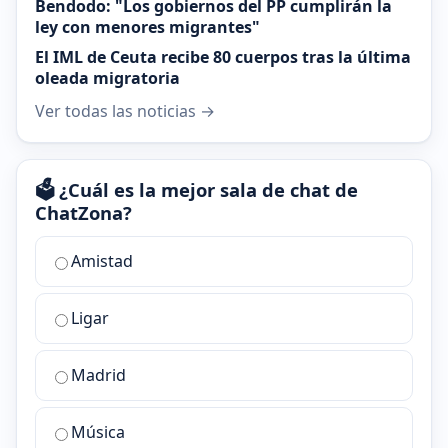
Bendodo: "Los gobiernos del PP cumplirán la
ley con menores migrantes"
El IML de Ceuta recibe 80 cuerpos tras la última
oleada migratoria
Ver todas las noticias →
🗳️ ¿Cuál es la mejor sala de chat de
ChatZona?
¿Cuál
Amistad
es
la
Ligar
mejor
sala
de
Madrid
chat
de
Música
ChatZona?