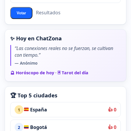
Resultados
Votar
✨ Hoy en ChatZona
“Las conexiones reales no se fuerzan, se cultivan
con tiempo.”
— Anónimo
🔮 Horóscopo de hoy
·
🃏 Tarot del día
🏆 Top 5 ciudades
España
👍 0
1
Bogotá
👍 0
2