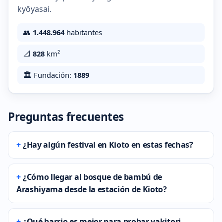
kyōyasai.
👥
1.448.964
habitantes
📐
828
km²
🏛️ Fundación:
1889
Preguntas frecuentes
¿Hay algún festival en Kioto en estas fechas?
¿Cómo llegar al bosque de bambú de
Arashiyama desde la estación de Kioto?
¿Qué barrio es mejor para probar yakitori