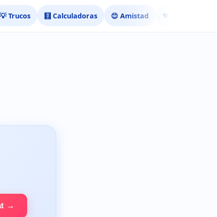
💡 Trucos
🧮 Calculadoras
😊 Amistad
❤️ Ligar
at →