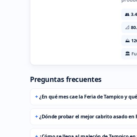
👥
3.
📐
80
⛰️
12
🏛️ F
Preguntas frecuentes
¿En qué mes cae la Feria de Tampico y qu
¿Dónde probar el mejor cabrito asado en
¿Cómo se llega al malecón de Tampico en 