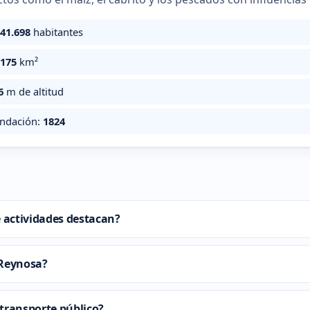
441.698
habitantes
.175
km²
6
m de altitud
undación:
1824
é actividades destacan?
 Reynosa?
transporte público?