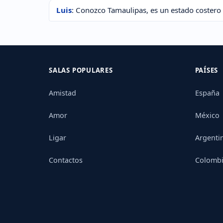
Luis
: Conozco Tamaulipas, es un estado costero
SALAS POPULARES
PAÍSES
Amistad
España
Amor
México
Ligar
Argenti
Contactos
Colomb