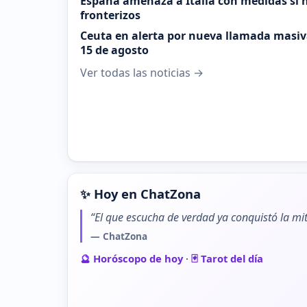
España amenaza a Italia con medidas si n
fronterizos
Ceuta en alerta por nueva llamada masiva
15 de agosto
Ver todas las noticias →
✨ Hoy en ChatZona
“El que escucha de verdad ya conquistó la mit
— ChatZona
🔮 Horóscopo de hoy
·
🃏 Tarot del día