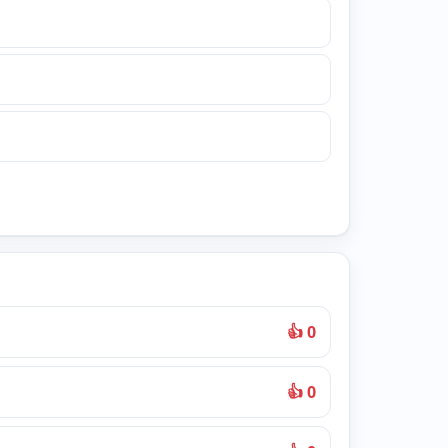
👍 0
👍 0