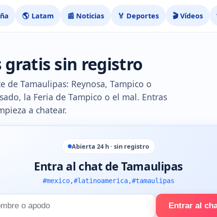
aña
🌎 Latam
📰 Noticias
🏅 Deportes
🎬 Vídeos
gratis sin registro
ente de Tamaulipas: Reynosa, Tampico o
sado, la Feria de Tampico o el mal. Entras
mpieza a chatear.
Abierta 24 h · sin registro
Entra al chat de Tamaulipas
#mexico,#latinoamerica,#tamaulipas
Entrar al ch
e