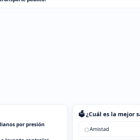
🗳️ ¿Cuál es la mejor
alianos por presión
¿Cuál
Amistad
es