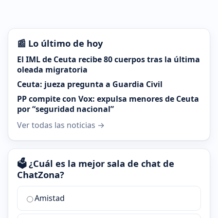
📰 Lo último de hoy
El IML de Ceuta recibe 80 cuerpos tras la última
oleada migratoria
Ceuta: jueza pregunta a Guardia Civil
PP compite con Vox: expulsa menores de Ceuta
por “seguridad nacional”
Ver todas las noticias →
🗳️ ¿Cuál es la mejor sala de chat de
ChatZona?
¿Cuál
Amistad
es
la