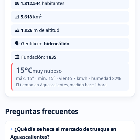
👥
1.312.544
habitantes
📐
5.618
km²
⛰️
1.926
m de altitud
🗣️ Gentilicio:
hidrocálido
🏛️ Fundación:
1835
15°C
muy nuboso
máx. 15° · mín. 15° · viento 7 km/h · humedad 82%
El tiempo en Aguascalientes, medido hace 1 hora
Preguntas frecuentes
¿Qué día se hace el mercado de trueque en
Aguascalientes?