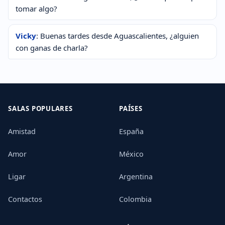
tomar algo?
Vicky
: Buenas tardes desde Aguascalientes, ¿alguien
con ganas de charla?
SALAS POPULARES
PAÍSES
Amistad
España
Amor
México
Ligar
Argentina
Contactos
Colombia