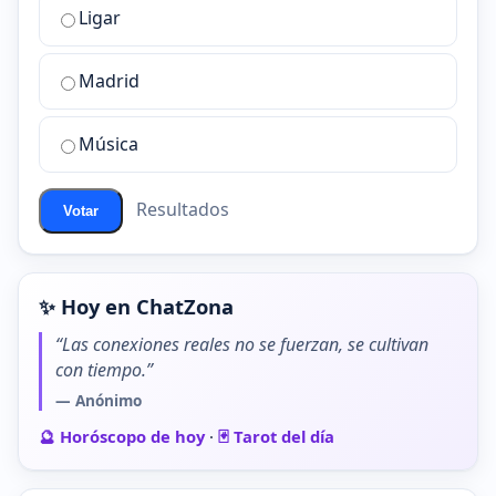
Ligar
mejor
sala
de
Madrid
chat
de
Música
ChatZona?
Resultados
Votar
✨ Hoy en ChatZona
“Las conexiones reales no se fuerzan, se cultivan
con tiempo.”
— Anónimo
🔮 Horóscopo de hoy
·
🃏 Tarot del día