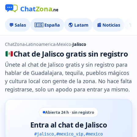
💬 Salas
🇪🇸 España
🌎 Latam
📰 Noticias
🏅 
ChatZona
›
Latinoamerica
›
Mexico
›
Jalisco
Chat de Jalisco gratis sin registro
Únete al chat de Jalisco gratis y sin registro para
hablar de Guadalajara, tequila, pueblos mágicos
y cultura local con gente de la zona. No hace falta
registrarse, solo un apodo para entrar ya mismo.
Abierta 24 h · sin registro
Entra al chat de Jalisco
#jalisco,#mexico_vip,#mexico