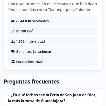
una gran producción de artesanías que han dado
fama a pueblos como Tlaquepaque y Colotlán.
👥
7.844.830
habitantes
📐
78.588
km²
⛰️
1.355
m de altitud
🗣️ Gentilicio:
Jalisciense
🏛️ Fundación:
1823
Preguntas frecuentes
¿En qué fechas cae la Feria de San Juan de Dios,
la más famosa de Guadalajara?