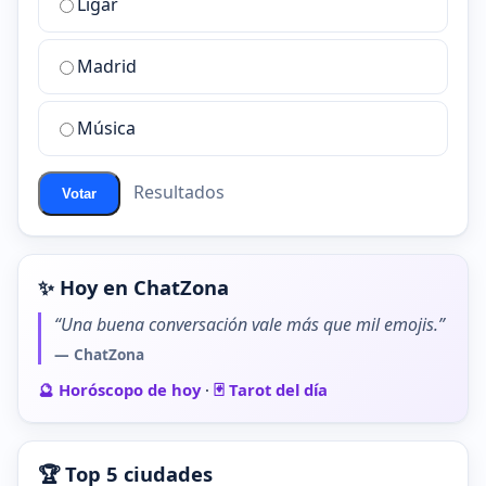
Ligar
mejor
sala
de
Madrid
chat
de
Música
ChatZona?
Resultados
Votar
✨ Hoy en ChatZona
“Una buena conversación vale más que mil emojis.”
— ChatZona
🔮 Horóscopo de hoy
·
🃏 Tarot del día
🏆 Top 5 ciudades