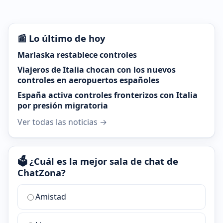
📰 Lo último de hoy
Marlaska restablece controles
Viajeros de Italia chocan con los nuevos
controles en aeropuertos españoles
España activa controles fronterizos con Italia
por presión migratoria
Ver todas las noticias →
🗳️ ¿Cuál es la mejor sala de chat de
ChatZona?
¿Cuál
Amistad
es
la