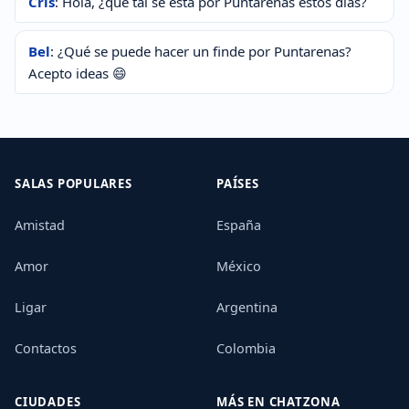
Cris
: Hola, ¿qué tal se está por Puntarenas estos días?
Bel
: ¿Qué se puede hacer un finde por Puntarenas?
Acepto ideas 😄
SALAS POPULARES
PAÍSES
Amistad
España
Amor
México
Ligar
Argentina
Contactos
Colombia
CIUDADES
MÁS EN CHATZONA