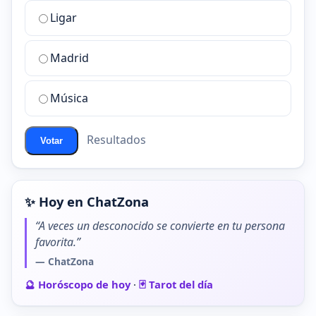
la
Ligar
mejor
sala
de
Madrid
chat
de
Música
ChatZona?
Resultados
Votar
✨ Hoy en ChatZona
“A veces un desconocido se convierte en tu persona
favorita.”
— ChatZona
🔮 Horóscopo de hoy
·
🃏 Tarot del día