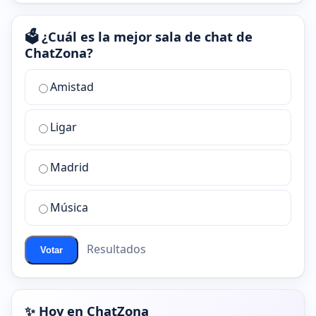
🗳️ ¿Cuál es la mejor sala de chat de
ChatZona?
¿Cuál
Amistad
es
la
Ligar
mejor
sala
de
Madrid
chat
de
Música
ChatZona?
Resultados
Votar
✨ Hoy en ChatZona