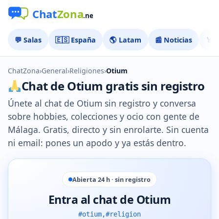
💬 Salas
🇪🇸 España
🌎 Latam
📰 Noticias
🏅 
ChatZona
›
General
›
Religiones
›
Otium
Chat de Otium gratis sin registro
Únete al chat de Otium sin registro y conversa
sobre hobbies, colecciones y ocio con gente de
Málaga. Gratis, directo y sin enrolarte. Sin cuenta
ni email: pones un apodo y ya estás dentro.
Abierta 24 h · sin registro
Entra al chat de Otium
#otium,#religion