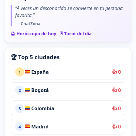
“A veces un desconocido se convierte en tu persona
favorita.”
— ChatZona
🔮 Horóscopo de hoy
·
🃏 Tarot del día
🏆 Top 5 ciudades
España
👍 0
1
Bogotá
👍 0
2
Colombia
👍 0
3
Madrid
👍 0
4