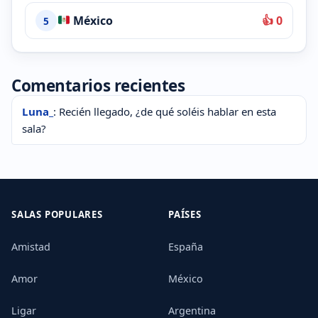
México
👍 0
5
Comentarios recientes
Luna_
: Recién llegado, ¿de qué soléis hablar en esta
sala?
SALAS POPULARES
PAÍSES
Amistad
España
Amor
México
Ligar
Argentina