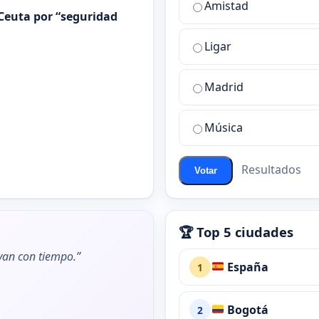
Amistad
es
Ceuta por “seguridad
la
Ligar
mejor
sala
de
Madrid
chat
de
Música
ChatZona?
Resultados
Votar
🏆 Top 5 ciudades
ivan con tiempo.”
España
1
Bogotá
2