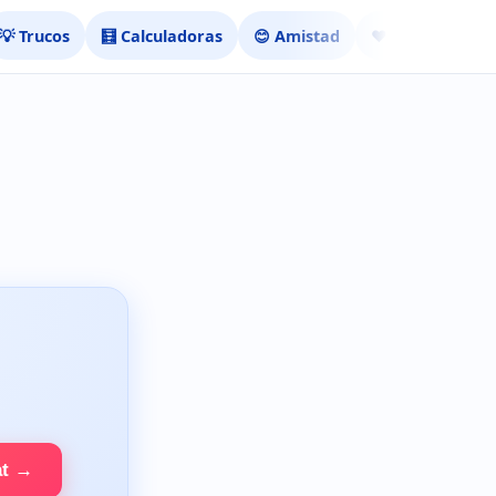
💡 Trucos
🧮 Calculadoras
😊 Amistad
❤️ Ligar
at →