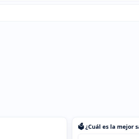
🗳️ ¿Cuál es la mejor
¿Cuál