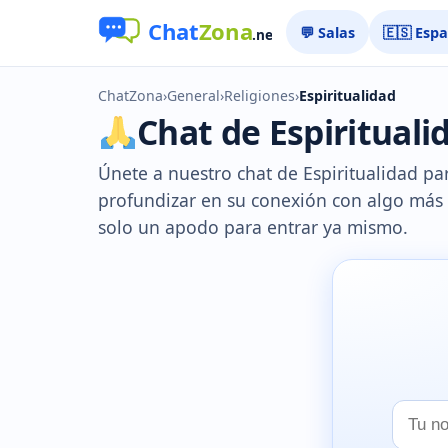
💬 Salas
🇪🇸 Esp
ChatZona
›
General
›
Religiones
›
Espiritualidad
Chat de Espiritualid
Únete a nuestro chat de Espiritualidad p
profundizar en su conexión con algo más al
solo un apodo para entrar ya mismo.
Tu
nombr