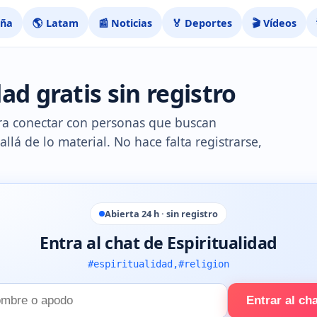
aña
🌎 Latam
📰 Noticias
🏅 Deportes
🎬 Vídeos
ad gratis sin registro
ara conectar con personas que buscan
lá de lo material. No hace falta registrarse,
Abierta 24 h · sin registro
Entra al chat de Espiritualidad
#espiritualidad,#religion
Entrar al ch
e