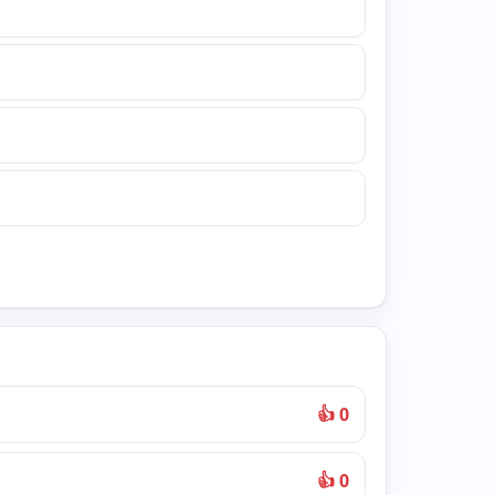
👍 0
👍 0