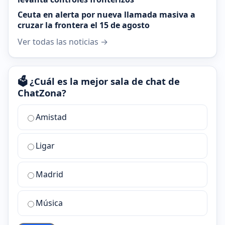
Ceuta en alerta por nueva llamada masiva a
cruzar la frontera el 15 de agosto
Ver todas las noticias →
🗳️ ¿Cuál es la mejor sala de chat de
ChatZona?
¿Cuál
Amistad
es
la
Ligar
mejor
sala
de
Madrid
chat
de
Música
ChatZona?