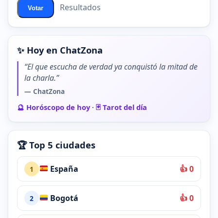
Resultados
Votar
✨ Hoy en ChatZona
“El que escucha de verdad ya conquistó la mitad de
la charla.”
— ChatZona
🔮 Horóscopo de hoy
·
🃏 Tarot del día
🏆 Top 5 ciudades
España
👍 0
1
Bogotá
👍 0
2