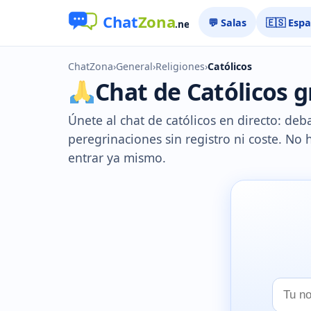
💬 Salas
🇪🇸 Esp
ChatZona
›
General
›
Religiones
›
Católicos
Chat de Católicos gr
Únete al chat de católicos en directo: deb
peregrinaciones sin registro ni coste. No 
entrar ya mismo.
Tu
nombr