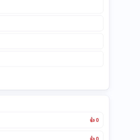
👍 0
👍 0