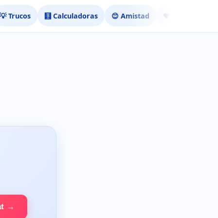
💡 Trucos
🧮 Calculadoras
😊 Amistad
❤️ Ligar
at →