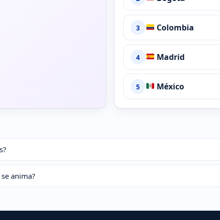
Colombia
3
Madrid
4
México
5
s?
n se anima?