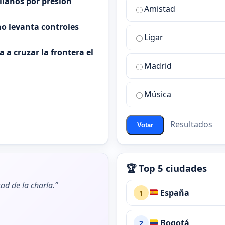
alianos por presión
¿Cuál
Amistad
es
o levanta controles
la
Ligar
mejor
sala
 a cruzar la frontera el
de
Madrid
chat
de
Música
ChatZona?
Resultados
Votar
🏆 Top 5 ciudades
ad de la charla.”
España
1
Bogotá
2