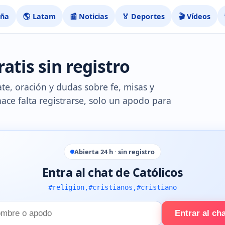
aña
🌎 Latam
📰 Noticias
🏅 Deportes
🎬 Vídeos
atis sin registro
ate, oración y dudas sobre fe, misas y
hace falta registrarse, solo un apodo para
Abierta 24 h · sin registro
Entra al chat de Católicos
#religion,#cristianos,#cristiano
Entrar al ch
e