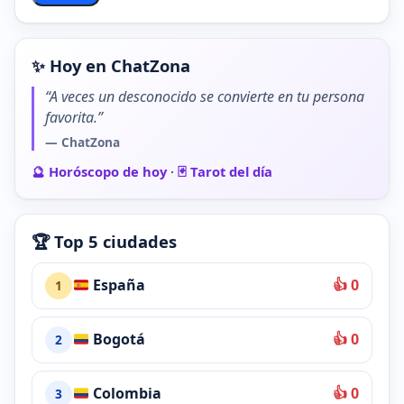
✨ Hoy en ChatZona
“A veces un desconocido se convierte en tu persona
favorita.”
— ChatZona
🔮 Horóscopo de hoy
·
🃏 Tarot del día
🏆 Top 5 ciudades
España
👍 0
1
Bogotá
👍 0
2
Colombia
👍 0
3