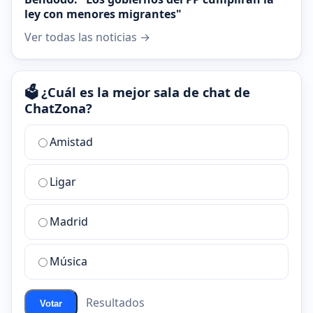
ley con menores migrantes"
Ver todas las noticias →
🗳️ ¿Cuál es la mejor sala de chat de
ChatZona?
¿Cuál
Amistad
es
la
Ligar
mejor
sala
de
Madrid
chat
de
Música
ChatZona?
Resultados
Votar