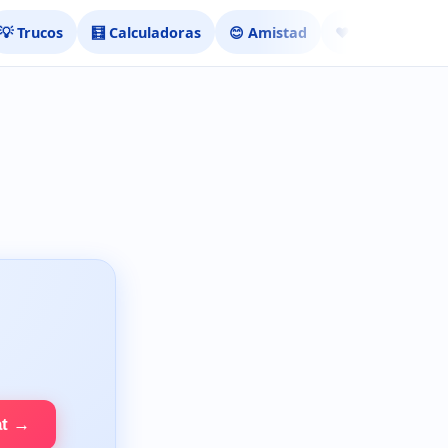
💡 Trucos
🧮 Calculadoras
😊 Amistad
❤️ Ligar
at →