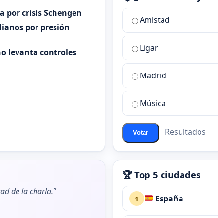
ia por crisis Schengen
¿Cuál
Amistad
es
alianos por presión
la
Ligar
mejor
o levanta controles
sala
de
Madrid
chat
de
Música
ChatZona?
Resultados
Votar
🏆 Top 5 ciudades
ad de la charla.”
España
1