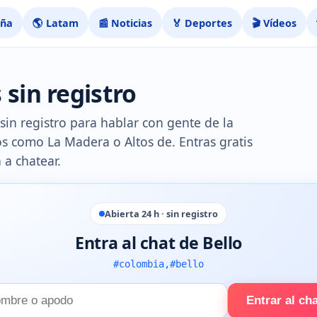
aña
🌎 Latam
📰 Noticias
🏅 Deportes
🎬 Vídeos
 sin registro
 sin registro para hablar con gente de la
os como La Madera o Altos de. Entras gratis
 a chatear.
Abierta 24 h · sin registro
Entra al chat de Bello
#colombia,#bello
Entrar al ch
e