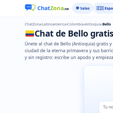
💬 Salas
🇪🇸 Esp
ChatZona
›
Latinoamerica
›
Colombia
›
Antioquia
›
Bello
Chat de Bello gratis
Únete al chat de Bello (Antioquia) gratis y
ciudad de la eterna primavera y sus barri
y sin registro: escribe un apodo y empieza
Tu
nombr