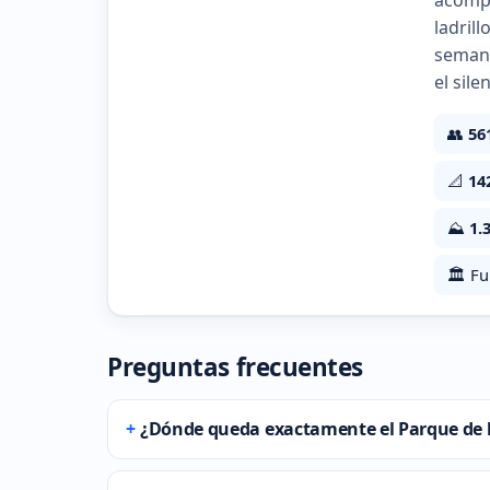
acompa
ladril
semana
el sil
👥
56
📐
14
⛰️
1.
🏛️ F
Preguntas frecuentes
¿Dónde queda exactamente el Parque de l