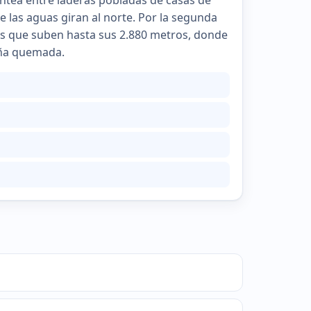
ntea entre laderas pobladas de casas de
de las aguas giran al norte. Por la segunda
ros que suben hasta sus 2.880 metros, donde
leña quemada.