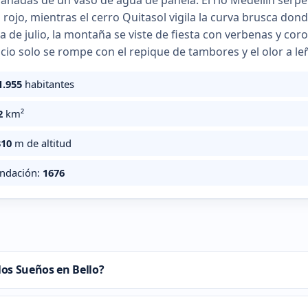
ñadas de un vaso de agua de panela. El río Medellín serpe
lo rojo, mientras el cerro Quitasol vigila la curva brusca don
 de julio, la montaña se viste de fiesta con verbenas y co
encio solo se rompe con el repique de tambores y el olor a 
1.955
habitantes
2
km²
310
m de altitud
undación:
1676
os Sueños en Bello?