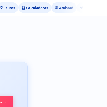
💡 Trucos
🧮 Calculadoras
😊 Amistad
❤️ Ligar
at →