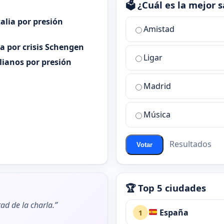
🗳️ ¿Cuál es la mejor
alia por presión
¿Cuál
Amistad
es
ia por crisis Schengen
la
Ligar
mejor
alianos por presión
sala
de
Madrid
chat
de
Música
ChatZona?
Resultados
Votar
🏆 Top 5 ciudades
ad de la charla.”
España
1