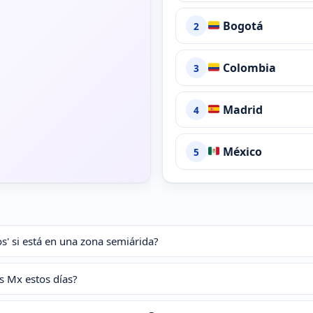
Bogotá
2
Colombia
3
Madrid
4
México
5
tos' si está en una zona semiárida?
es Mx estos días?