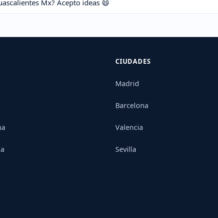
uascalientes Mx? Acepto ideas 😄
CIUDADES
Madrid
Barcelona
na
Valencia
ia
Sevilla