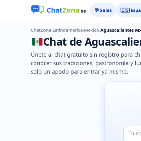
💬 Salas
🇪🇸 Esp
ChatZona
›
Latinoamerica
›
Mexico
›
Aguascalientes M
Chat de Aguascalien
Únete al chat gratuito sin registro para c
conocer sus tradiciones, gastronomía y luga
solo un apodo para entrar ya mismo.
Tu
nombr