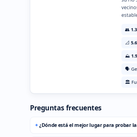
vecino
establ
👥
1.
📐
5.
⛰️
1.
🗣️ Ge
🏛️ F
Preguntas frecuentes
¿Dónde está el mejor lugar para probar la