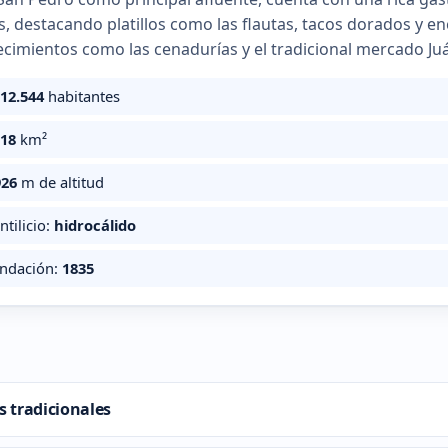
s, destacando platillos como las flautas, tacos dorados y e
ecimientos como las cenadurías y el tradicional mercado Ju
312.544
habitantes
618
km²
926
m de altitud
ntilicio:
hidrocálido
undación:
1835
s tradicionales