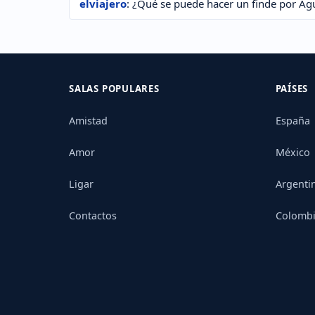
elviajero
: ¿Qué se puede hacer un finde por Ag
SALAS POPULARES
PAÍSES
Amistad
España
Amor
México
Ligar
Argenti
Contactos
Colomb