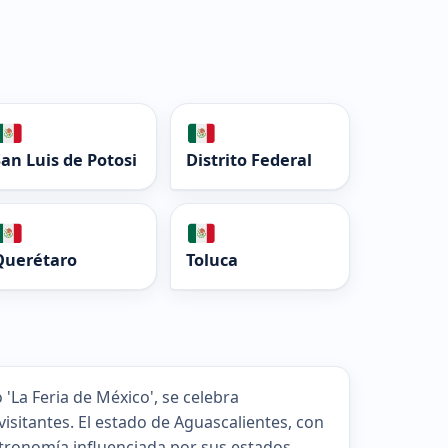
San Luis de Potosi
Distrito Federal
Querétaro
Toluca
 'La Feria de México', se celebra
isitantes. El estado de Aguascalientes, con
stronomía influenciada por sus estados