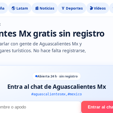
aña
🌎 Latam
📰 Noticias
🏅 Deportes
🎬 Vídeos
x
tes Mx gratis sin registro
harlar con gente de Aguascalientes Mx y
res turísticos. No hace falta registrarse,
Abierta 24 h · sin registro
Entra al chat de Aguascalientes Mx
#aguascalientesmx,#mexico
Entrar al ch
e