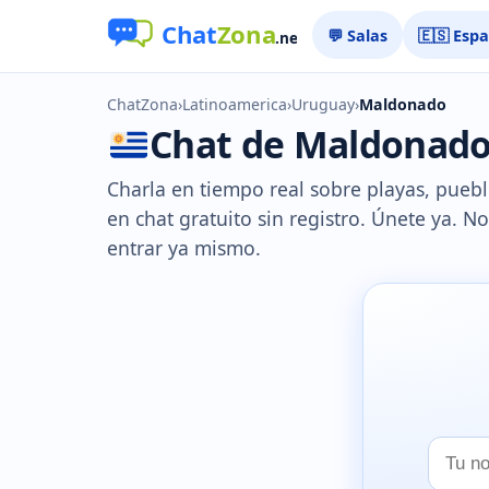
💬 Salas
🇪🇸 Esp
ChatZona
›
Latinoamerica
›
Uruguay
›
Maldonado
Chat de Maldonado g
Charla en tiempo real sobre playas, pue
en chat gratuito sin registro. Únete ya. N
entrar ya mismo.
Tu
nombr