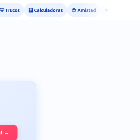
💡 Trucos
🧮 Calculadoras
😊 Amistad
❤️ Ligar
at →