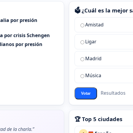
🗳️ ¿Cuál es la mejor
alia por presión
¿Cuál
Amistad
es
ia por crisis Schengen
la
Ligar
mejor
alianos por presión
sala
de
Madrid
chat
de
Música
ChatZona?
Resultados
Votar
🏆 Top 5 ciudades
ad de la charla.”