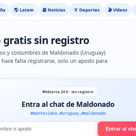
aña
🌎 Latam
📰 Noticias
🏅 Deportes
🎬 Vídeos
ratis sin registro
blos y costumbres de Maldonado (Uruguay)
o hace falta registrarse, solo un apodo para
Abierta 24 h · sin registro
Entra al chat de Maldonado
#montevideo,#uruguay,#maldonado
Entrar al ch
e