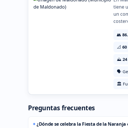
tiene 
un com
coster
👥
86
📐
60
⛰️
24
🗣️ Ge
🏛️ F
Preguntas frecuentes
¿Dónde se celebra la Fiesta de la Naranj