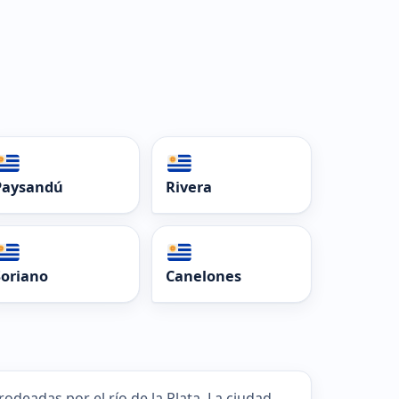
Paysandú
Rivera
Soriano
Canelones
odeadas por el río de la Plata. La ciudad