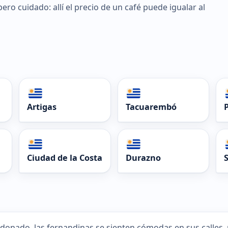
 pero cuidado: allí el precio de un café puede igualar al
Artigas
Tacuarembó
Ciudad de la Costa
Durazno
donado, las fernandinas se sienten cómodas en sus calles, r