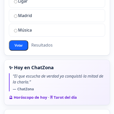
Ligar
mejor
sala
de
Madrid
chat
de
Música
ChatZona?
Resultados
Votar
✨ Hoy en ChatZona
“El que escucha de verdad ya conquistó la mitad de
la charla.”
— ChatZona
🔮 Horóscopo de hoy
·
🃏 Tarot del día