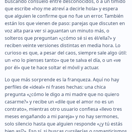
buscando consuelo entre desconocidos, o a un tímido
que escribe «hoy me atreví a decirle hola» y espera
que alguien le confirme que no fue un error. También
están los que vienen de paso: parejas que discuten en
voz alta para ver si aguantan un minuto más, o
solteros que preguntan «¿cómo sé si es él/ella?» y
reciben veinte versiones distintas en media hora. Lo
curioso es que, a pesar del caos, siempre sale algo útil:
un «no lo pienses tanto» que te salva el día, o un «ve
por él» que te hace soltar el móvil y actuar.
Lo que más sorprende es la franqueza. Aquí no hay
perfiles de «ideal» ni frases hechas: una chica
pregunta «¿cómo le digo a mi madre que no quiero
casarme?» y recibe un «dile que el amor no es un
contrato», mientras otro usuario confiesa «llevo tres
meses engañando a mi pareja» y no hay sermones,
solo silencio hasta que alguien responde «¿y tú estás
bien así?». Eso sí, si buscas cursilerías o romanticismos