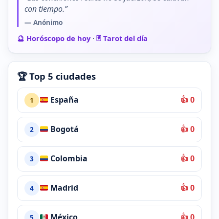
con tiempo.”
— Anónimo
🔮 Horóscopo de hoy
·
🃏 Tarot del día
🏆 Top 5 ciudades
España
👍 0
1
Bogotá
👍 0
2
Colombia
👍 0
3
Madrid
👍 0
4
México
👍 0
5