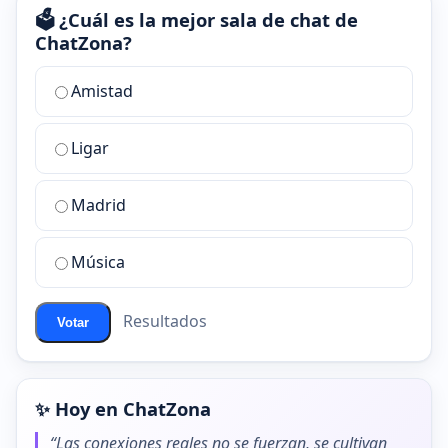
🗳️ ¿Cuál es la mejor sala de chat de
ChatZona?
¿Cuál
Amistad
es
la
Ligar
mejor
sala
de
Madrid
chat
de
Música
ChatZona?
Resultados
Votar
✨ Hoy en ChatZona
“Las conexiones reales no se fuerzan, se cultivan