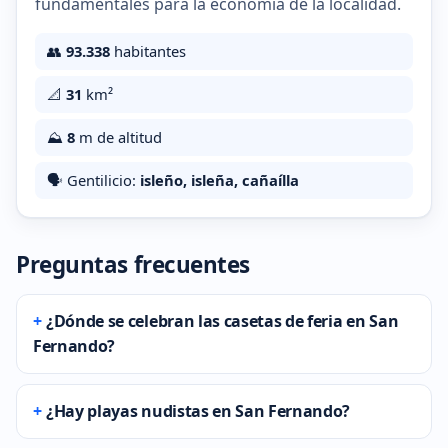
fundamentales para la economía de la localidad.
👥
93.338
habitantes
📐
31
km²
⛰️
8
m de altitud
🗣️ Gentilicio:
isleño, isleña, cañaílla
Preguntas frecuentes
¿Dónde se celebran las casetas de feria en San
Fernando?
¿Hay playas nudistas en San Fernando?