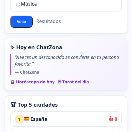
de
Música
ChatZona?
Resultados
Votar
✨ Hoy en ChatZona
“A veces un desconocido se convierte en tu persona
favorita.”
— ChatZona
🔮 Horóscopo de hoy
·
🃏 Tarot del día
🏆 Top 5 ciudades
España
👍 0
1