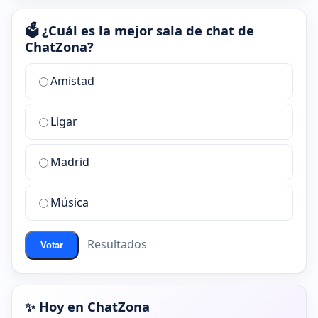
🗳️ ¿Cuál es la mejor sala de chat de
ChatZona?
¿Cuál
Amistad
es
la
Ligar
mejor
sala
de
Madrid
chat
de
Música
ChatZona?
Resultados
Votar
✨ Hoy en ChatZona