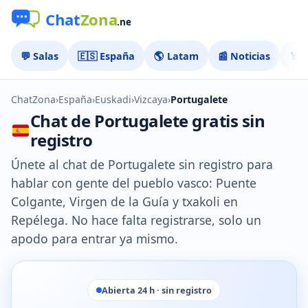
💬 Salas
🇪🇸 España
🌎 Latam
📰 Noticias
🏅 
ChatZona
›
España
›
Euskadi
›
Vizcaya
›
Portugalete
Chat de Portugalete gratis sin
registro
Únete al chat de Portugalete sin registro para
hablar con gente del pueblo vasco: Puente
Colgante, Virgen de la Guía y txakoli en
Repélega. No hace falta registrarse, solo un
apodo para entrar ya mismo.
Abierta 24 h · sin registro