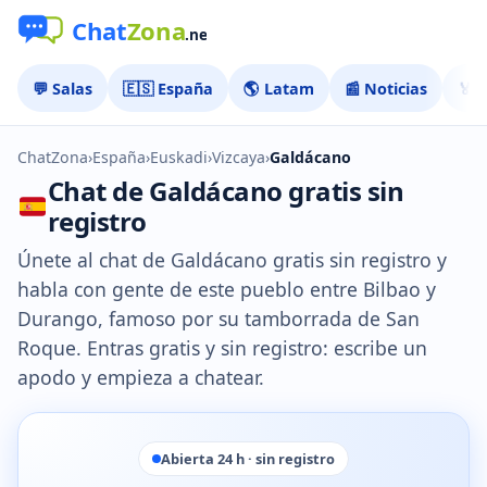
💬 Salas
🇪🇸 España
🌎 Latam
📰 Noticias
🏅 
ChatZona
›
España
›
Euskadi
›
Vizcaya
›
Galdácano
Chat de Galdácano gratis sin
registro
Únete al chat de Galdácano gratis sin registro y
habla con gente de este pueblo entre Bilbao y
Durango, famoso por su tamborrada de San
Roque. Entras gratis y sin registro: escribe un
apodo y empieza a chatear.
Abierta 24 h · sin registro