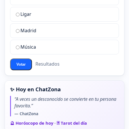
es
la
Ligar
mejor
sala
de
Madrid
chat
de
Música
ChatZona?
Resultados
Votar
✨ Hoy en ChatZona
“A veces un desconocido se convierte en tu persona
favorita.”
— ChatZona
🔮 Horóscopo de hoy
·
🃏 Tarot del día