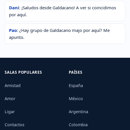
Dani
: ¡Saludos desde Galdacano! A ver si coincidimos
por aquí.
Pao
: ¿Hay grupo de Galdacano majo por aquí? Me
apunto.
SALAS POPULARES
PAÍSES
Amistad
España
Amor
México
Ligar
Argentina
Contactos
Colombia