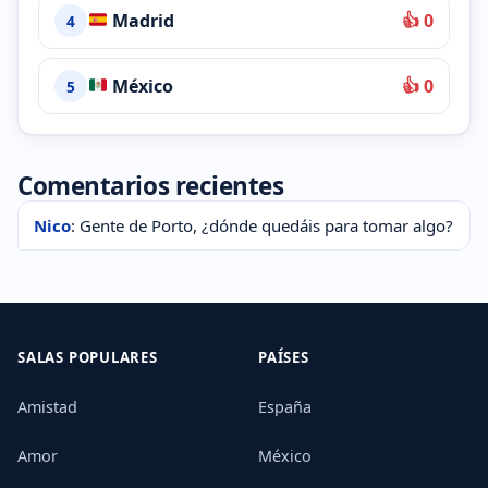
Madrid
👍 0
4
México
👍 0
5
Comentarios recientes
Nico
: Gente de Porto, ¿dónde quedáis para tomar algo?
SALAS POPULARES
PAÍSES
Amistad
España
Amor
México