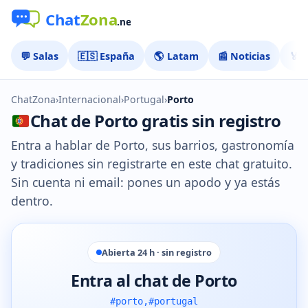
💬 Salas
🇪🇸 España
🌎 Latam
📰 Noticias
🏅 
ChatZona
›
Internacional
›
Portugal
›
Porto
Chat de Porto gratis sin registro
Entra a hablar de Porto, sus barrios, gastronomía
y tradiciones sin registrarte en este chat gratuito.
Sin cuenta ni email: pones un apodo y ya estás
dentro.
Abierta 24 h · sin registro
Entra al chat de Porto
#porto,#portugal