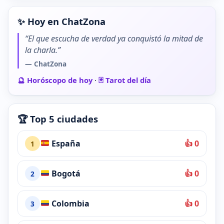
✨ Hoy en ChatZona
“El que escucha de verdad ya conquistó la mitad de
la charla.”
— ChatZona
🔮 Horóscopo de hoy
·
🃏 Tarot del día
🏆 Top 5 ciudades
España
👍 0
1
Bogotá
👍 0
2
Colombia
👍 0
3