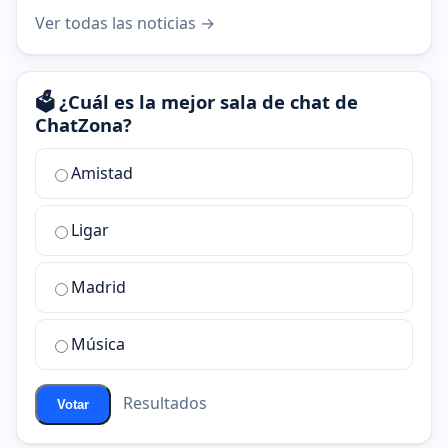
Ver todas las noticias →
🗳️ ¿Cuál es la mejor sala de chat de
ChatZona?
¿Cuál
Amistad
es
la
Ligar
mejor
sala
de
Madrid
chat
de
Música
ChatZona?
Resultados
Votar