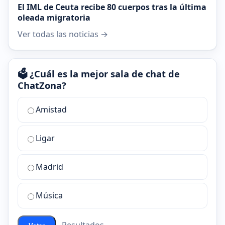
El IML de Ceuta recibe 80 cuerpos tras la última
oleada migratoria
Ver todas las noticias →
🗳️ ¿Cuál es la mejor sala de chat de
ChatZona?
¿Cuál
Amistad
es
la
Ligar
mejor
sala
de
Madrid
chat
de
Música
ChatZona?