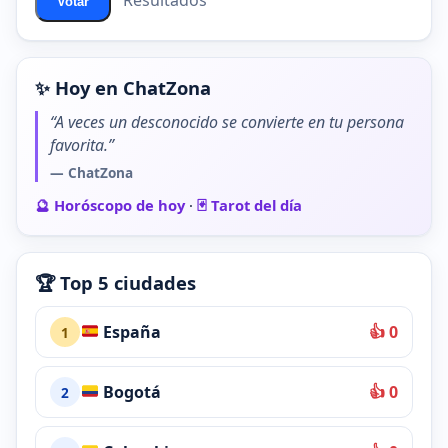
Resultados
Votar
✨ Hoy en ChatZona
“A veces un desconocido se convierte en tu persona
favorita.”
— ChatZona
🔮 Horóscopo de hoy
·
🃏 Tarot del día
🏆 Top 5 ciudades
España
👍 0
1
Bogotá
👍 0
2