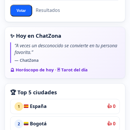
Resultados
Votar
✨ Hoy en ChatZona
“A veces un desconocido se convierte en tu persona
favorita.”
— ChatZona
🔮 Horóscopo de hoy
·
🃏 Tarot del día
🏆 Top 5 ciudades
España
👍 0
1
Bogotá
👍 0
2