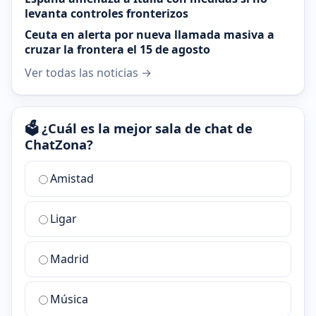
levanta controles fronterizos
Ceuta en alerta por nueva llamada masiva a
cruzar la frontera el 15 de agosto
Ver todas las noticias →
🗳️ ¿Cuál es la mejor sala de chat de
ChatZona?
¿Cuál
Amistad
es
la
Ligar
mejor
sala
de
Madrid
chat
de
Música
ChatZona?