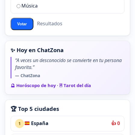
de
Música
ChatZona?
Resultados
Votar
✨ Hoy en ChatZona
“A veces un desconocido se convierte en tu persona
favorita.”
— ChatZona
🔮 Horóscopo de hoy
·
🃏 Tarot del día
🏆 Top 5 ciudades
España
👍 0
1