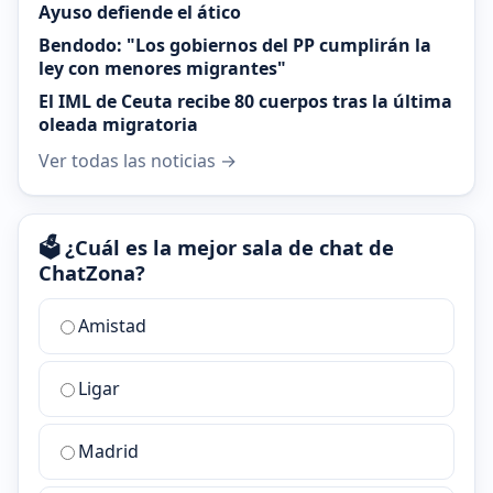
Ayuso defiende el ático
Bendodo: "Los gobiernos del PP cumplirán la
ley con menores migrantes"
El IML de Ceuta recibe 80 cuerpos tras la última
oleada migratoria
Ver todas las noticias →
🗳️ ¿Cuál es la mejor sala de chat de
ChatZona?
¿Cuál
Amistad
es
la
Ligar
mejor
sala
de
Madrid
chat