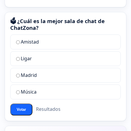
🗳️ ¿Cuál es la mejor sala de chat de
ChatZona?
¿Cuál
Amistad
es
la
Ligar
mejor
sala
de
Madrid
chat
de
Música
ChatZona?
Resultados
Votar