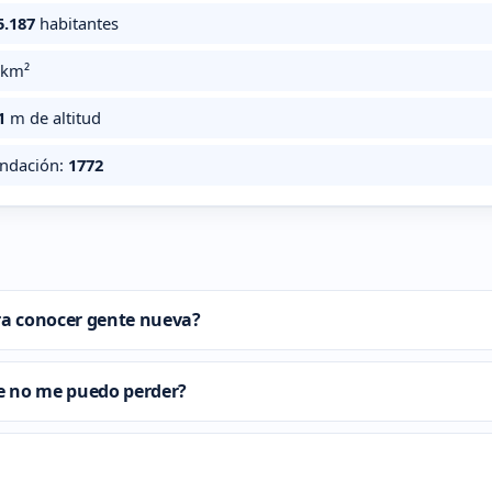
5.187
habitantes
km²
1
m de altitud
undación:
1772
a conocer gente nueva?
e no me puedo perder?