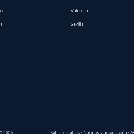
na
Valencia
ia
Sevilla
 © 2026
Sobre nosotros
·
Normas y moderación
·
A