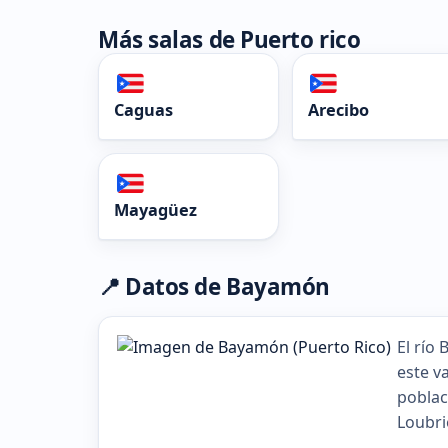
Más salas de Puerto rico
Caguas
Arecibo
Mayagüez
📍 Datos de Bayamón
El río
este v
poblac
Loubri