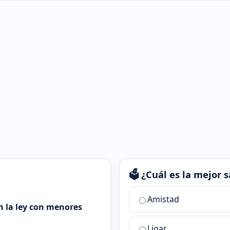
🗳️ ¿Cuál es la mejor
¿Cuál
Amistad
es
n la ley con menores
la
Ligar