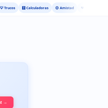
💡 Trucos
🧮 Calculadoras
😊 Amistad
❤️ Ligar
at →