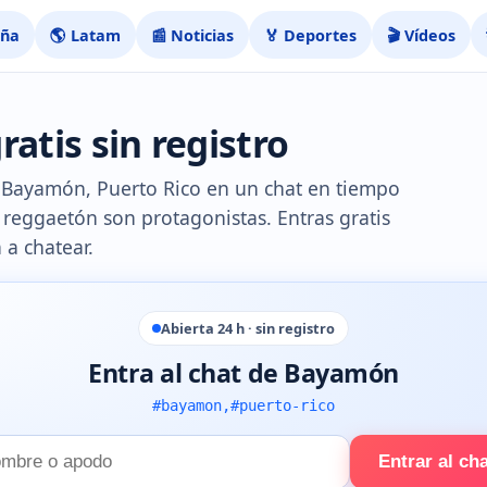
aña
🌎 Latam
📰 Noticias
🏅 Deportes
🎬 Vídeos
atis sin registro
de Bayamón, Puerto Rico en un chat en tiempo
l reggaetón son protagonistas. Entras gratis
 a chatear.
Abierta 24 h · sin registro
Entra al chat de Bayamón
#bayamon,#puerto-rico
Entrar al ch
e