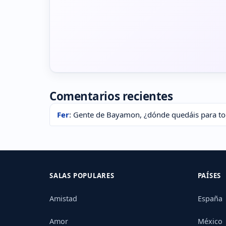
Comentarios recientes
Fer
: Gente de Bayamon, ¿dónde quedáis para t
SALAS POPULARES
PAÍSES
Amistad
España
Amor
México