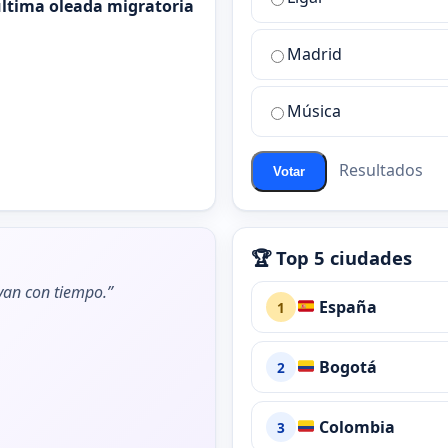
mejor
 última oleada migratoria
sala
de
Madrid
chat
de
Música
ChatZona?
Resultados
Votar
🏆 Top 5 ciudades
ivan con tiempo.”
España
1
Bogotá
2
Colombia
3