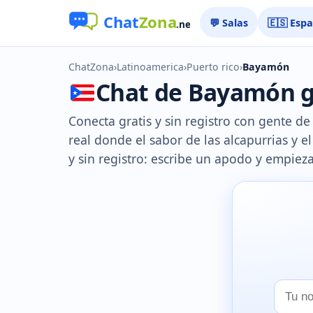
💬 Salas
🇪🇸 Esp
ChatZona
›
Latinoamerica
›
Puerto rico
›
Bayamón
Chat de Bayamón gr
Conecta gratis y sin registro con gente 
real donde el sabor de las alcapurrias y e
y sin registro: escribe un apodo y empieza
Tu
nombr