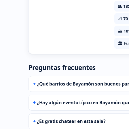
👥
18
📐
70
⛰️
10
🏛️ F
Preguntas frecuentes
¿Qué barrios de Bayamón son buenos par
¿Hay algún evento típico en Bayamón qu
¿Es gratis chatear en esta sala?