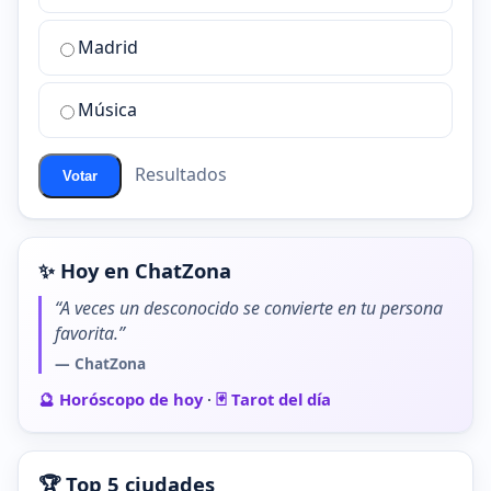
sala
de
Madrid
chat
de
Música
ChatZona?
Resultados
Votar
✨ Hoy en ChatZona
“A veces un desconocido se convierte en tu persona
favorita.”
— ChatZona
🔮 Horóscopo de hoy
·
🃏 Tarot del día
🏆 Top 5 ciudades