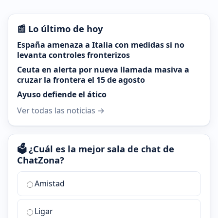
📰 Lo último de hoy
España amenaza a Italia con medidas si no
levanta controles fronterizos
Ceuta en alerta por nueva llamada masiva a
cruzar la frontera el 15 de agosto
Ayuso defiende el ático
Ver todas las noticias →
🗳️ ¿Cuál es la mejor sala de chat de
ChatZona?
¿Cuál
Amistad
es
la
Ligar
mejor