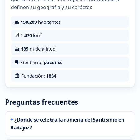
definen su geografía y su carácter.
👥
150.209
habitantes
📐
1.470
km²
⛰️
185
m de altitud
🗣️ Gentilicio:
pacense
🏛️ Fundación:
1834
Preguntas frecuentes
¿Dónde se celebra la romería del Santísimo en
Badajoz?