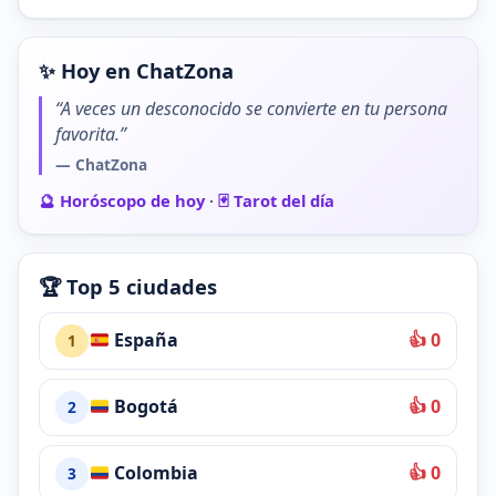
✨ Hoy en ChatZona
“A veces un desconocido se convierte en tu persona
favorita.”
— ChatZona
🔮 Horóscopo de hoy
·
🃏 Tarot del día
🏆 Top 5 ciudades
España
👍 0
1
Bogotá
👍 0
2
Colombia
👍 0
3