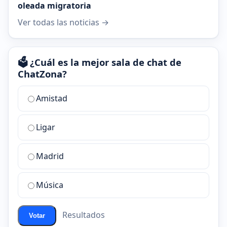
oleada migratoria
Ver todas las noticias →
🗳️ ¿Cuál es la mejor sala de chat de
ChatZona?
¿Cuál
Amistad
es
la
Ligar
mejor
sala
de
Madrid
chat
de
Música
ChatZona?
Resultados
Votar