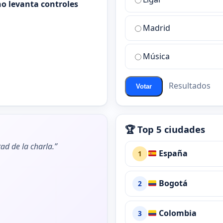
mejor
o levanta controles
sala
de
Madrid
chat
de
Música
ChatZona?
Resultados
Votar
🏆 Top 5 ciudades
ad de la charla.”
España
1
Bogotá
2
Colombia
3