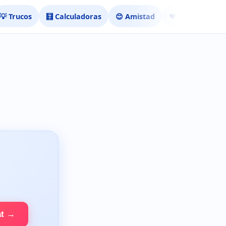
💡 Trucos
🧮 Calculadoras
😊 Amistad
❤️ Ligar
at →