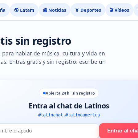
aña
🌎 Latam
📰 Noticias
🏅 Deportes
🎬 Vídeos
is sin registro
o para hablar de música, cultura y vida en
as. Entras gratis y sin registro: escribe un
Abierta 24 h · sin registro
Entra al chat de Latinos
#latinchat,#latinoamerica
Entrar al ch
e