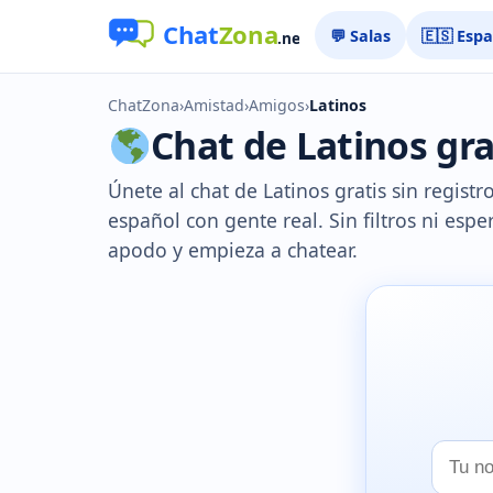
💬 Salas
🇪🇸 Esp
ChatZona
›
Amistad
›
Amigos
›
Latinos
Chat de Latinos grat
Únete al chat de Latinos gratis sin registr
español con gente real. Sin filtros ni esper
apodo y empieza a chatear.
Tu
nombr