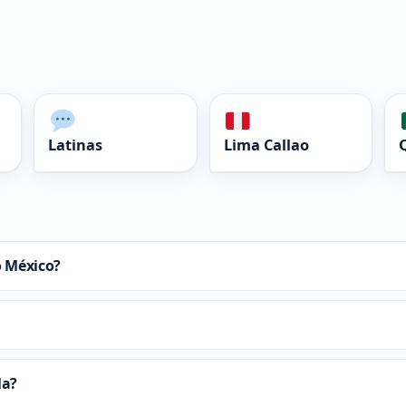
Latinas
Lima Callao
o México?
la?