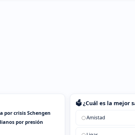
🗳️ ¿Cuál es la mejor
ia por crisis Schengen
¿Cuál
Amistad
es
alianos por presión
la
Ligar