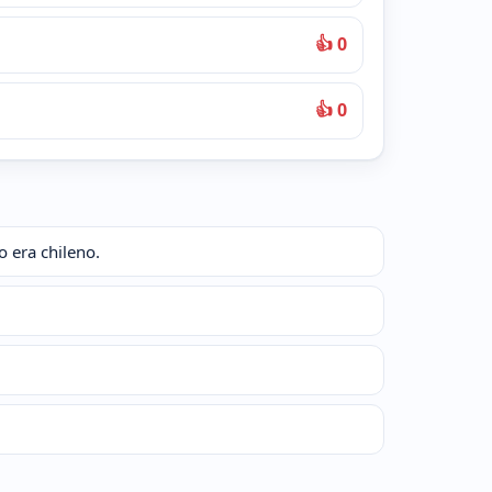
👍 0
👍 0
 era chileno.