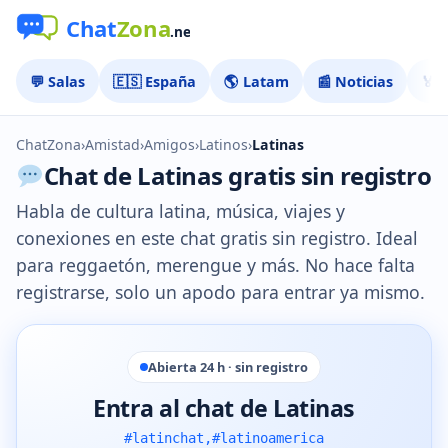
💬 Salas
🇪🇸 España
🌎 Latam
📰 Noticias
🏅 
ChatZona
›
Amistad
›
Amigos
›
Latinos
›
Latinas
Chat de Latinas gratis sin registro
Habla de cultura latina, música, viajes y
conexiones en este chat gratis sin registro. Ideal
para reggaetón, merengue y más. No hace falta
registrarse, solo un apodo para entrar ya mismo.
Abierta 24 h · sin registro
Entra al chat de Latinas
#latinchat,#latinoamerica