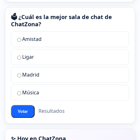
🗳️ ¿Cuál es la mejor sala de chat de
ChatZona?
¿Cuál
Amistad
es
la
Ligar
mejor
sala
de
Madrid
chat
de
Música
ChatZona?
Resultados
Votar
✨ Hoy en ChatZona