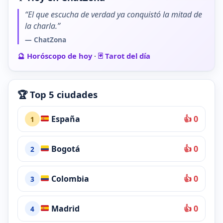
“El que escucha de verdad ya conquistó la mitad de
la charla.”
— ChatZona
🔮 Horóscopo de hoy
·
🃏 Tarot del día
🏆 Top 5 ciudades
España
👍 0
1
Bogotá
👍 0
2
Colombia
👍 0
3
Madrid
👍 0
4