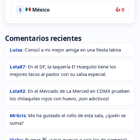
México
👍 0
5
Comentarios recientes
Luisa
: Conocí a mi mejor amiga en una fiesta latina
Lola87
: En el DF, la taquería El Huequito tiene los
mejores tacos al pastor con su salsa especial.
Lola92
: En el Mercado de La Merced en CDMX prueben
los chilaquiles rojos con huevo, ¡son adictivos!
MrGris
: Me ha gustado el rollo de esta sala, ¿quién se
suma?
Vicky
: Buenas 👋 ¿caras nuevas o sois los de siempre?