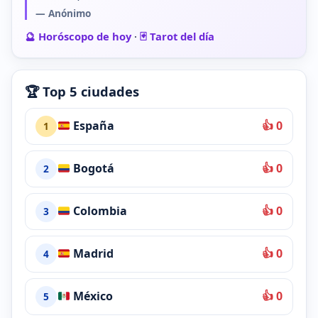
— Anónimo
🔮 Horóscopo de hoy
·
🃏 Tarot del día
🏆 Top 5 ciudades
España
👍 0
1
Bogotá
👍 0
2
Colombia
👍 0
3
Madrid
👍 0
4
México
👍 0
5