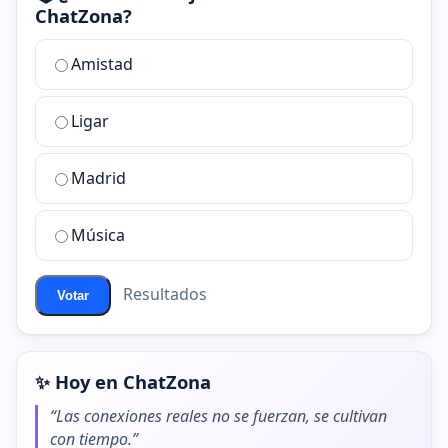
ChatZona?
¿Cuál
Amistad
es
la
Ligar
mejor
sala
de
Madrid
chat
de
Música
ChatZona?
Resultados
Votar
✨ Hoy en ChatZona
“Las conexiones reales no se fuerzan, se cultivan
con tiempo.”