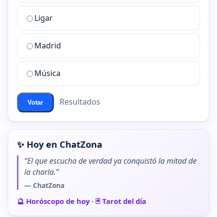
la
Ligar
mejor
sala
de
Madrid
chat
de
Música
ChatZona?
Resultados
Votar
✨ Hoy en ChatZona
“El que escucha de verdad ya conquistó la mitad de
la charla.”
— ChatZona
🔮 Horóscopo de hoy
·
🃏 Tarot del día