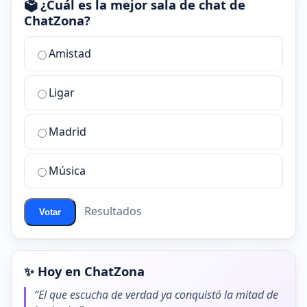
🗳️ ¿Cuál es la mejor sala de chat de
ChatZona?
¿Cuál
Amistad
es
la
Ligar
mejor
sala
de
Madrid
chat
de
Música
ChatZona?
Resultados
Votar
✨ Hoy en ChatZona
“El que escucha de verdad ya conquistó la mitad de