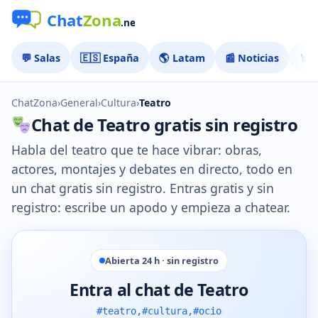
💬 Salas
🇪🇸 España
🌎 Latam
📰 Noticias
🏅 
ChatZona
›
General
›
Cultura
›
Teatro
Chat de Teatro gratis sin registro
Habla del teatro que te hace vibrar: obras,
actores, montajes y debates en directo, todo en
un chat gratis sin registro. Entras gratis y sin
registro: escribe un apodo y empieza a chatear.
Abierta 24 h · sin registro
Entra al chat de Teatro
#teatro,#cultura,#ocio