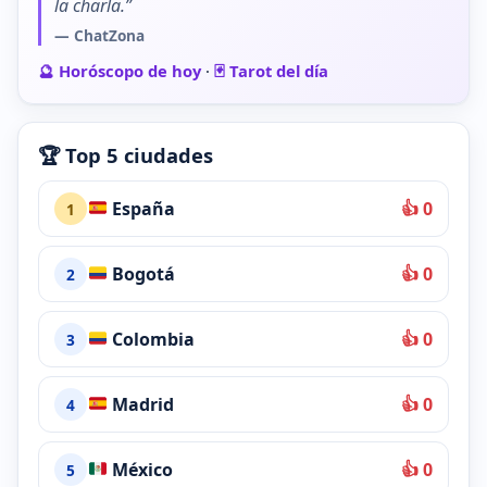
la charla.”
— ChatZona
🔮 Horóscopo de hoy
·
🃏 Tarot del día
🏆 Top 5 ciudades
España
👍 0
1
Bogotá
👍 0
2
Colombia
👍 0
3
Madrid
👍 0
4
México
👍 0
5