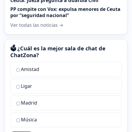
Ceuta: jueza pregunta a Guardia Civil
PP compite con Vox: expulsa menores de Ceuta
por “seguridad nacional”
Ver todas las noticias →
🗳️ ¿Cuál es la mejor sala de chat de
ChatZona?
¿Cuál
Amistad
es
la
Ligar
mejor
sala
de
Madrid
chat
de
Música
ChatZona?