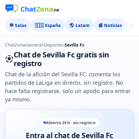
💬 Salas
🇪🇸 España
🌎 Latam
📰 Noticias
🏅 
ChatZona
›
General
›
Deportes
›
Sevilla Fc
Chat de Sevilla Fc gratis sin
registro
Chat de la afición del Sevilla FC: comenta los
partidos de LaLiga en directo, sin registro. No
hace falta registrarse, solo un apodo para entrar
ya mismo.
Abierta 24 h · sin registro
Entra al chat de Sevilla Fc