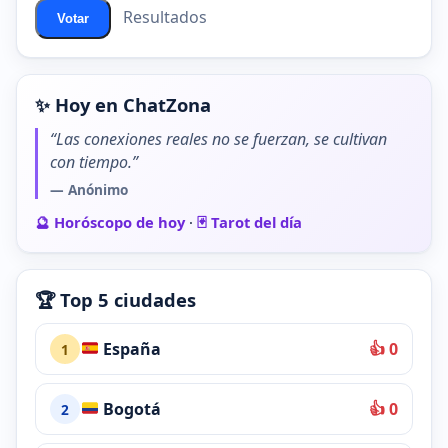
Resultados
Votar
✨ Hoy en ChatZona
“Las conexiones reales no se fuerzan, se cultivan
con tiempo.”
— Anónimo
🔮 Horóscopo de hoy
·
🃏 Tarot del día
🏆 Top 5 ciudades
España
👍 0
1
Bogotá
👍 0
2