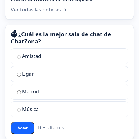
Ver todas las noticias →
🗳️ ¿Cuál es la mejor sala de chat de
ChatZona?
¿Cuál
Amistad
es
la
Ligar
mejor
sala
de
Madrid
chat
de
Música
ChatZona?
Resultados
Votar