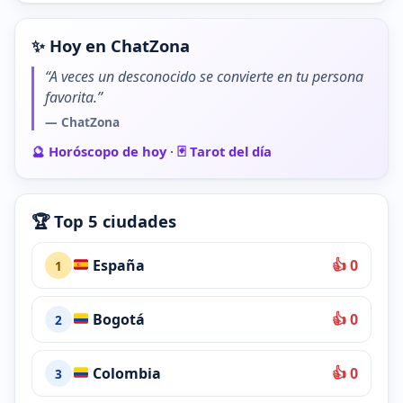
✨ Hoy en ChatZona
“A veces un desconocido se convierte en tu persona
favorita.”
— ChatZona
🔮 Horóscopo de hoy
·
🃏 Tarot del día
🏆 Top 5 ciudades
España
👍 0
1
Bogotá
👍 0
2
Colombia
👍 0
3