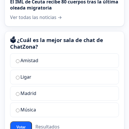
El IML de Ceuta recibe 80 cuerpos tras la última
oleada migratoria
Ver todas las noticias →
🗳️ ¿Cuál es la mejor sala de chat de
ChatZona?
¿Cuál
Amistad
es
la
Ligar
mejor
sala
de
Madrid
chat
de
Música
ChatZona?
Resultados
Votar