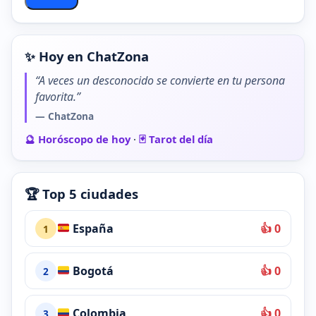
✨ Hoy en ChatZona
“A veces un desconocido se convierte en tu persona
favorita.”
— ChatZona
🔮 Horóscopo de hoy
·
🃏 Tarot del día
🏆 Top 5 ciudades
España
👍 0
1
Bogotá
👍 0
2
Colombia
👍 0
3