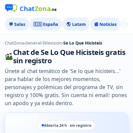
💬 Salas
🇪🇸 España
🌎 Latam
📰 Noticias
🏅 
ChatZona
›
General
›
Television
›
Se Lo Que Hicisteis
Chat de Se Lo Que Hicisteis gratis
sin registro
Únete al chat temático de 'Se lo que hicisteis...'
para hablar de los mejores momentos,
personajes y polémicas del programa de TV, sin
registro y 100% gratis. Sin cuenta ni email: pones
un apodo y ya estás dentro.
Abierta 24 h · sin registro