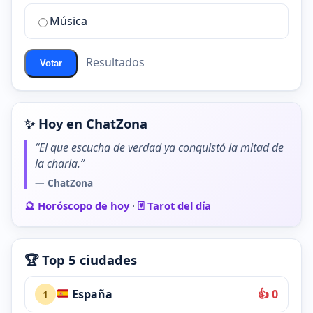
de
Música
ChatZona?
Resultados
Votar
✨ Hoy en ChatZona
“El que escucha de verdad ya conquistó la mitad de
la charla.”
— ChatZona
🔮 Horóscopo de hoy
·
🃏 Tarot del día
🏆 Top 5 ciudades
España
👍 0
1