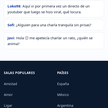
Loko98
: Aquí vi por primera vez un directo de un
youtuber que luego se hizo viral, qué locura.
Sofi
: ¿Alguien para una charla tranquila sin prisas?
Javi
: Hola 🙂 me apetecía charlar un rato, ¿quién se
anima?
SALAS POPULARES
PAÍSES
Amistad
España
Amor
México
Ligar
Argentina