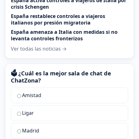
España activa controles a viajeros de Italia por
crisis Schengen
España restablece controles a viajeros
italianos por presión migratoria
España amenaza a Italia con medidas si no
levanta controles fronterizos
Ver todas las noticias →
🗳️ ¿Cuál es la mejor sala de chat de
ChatZona?
¿Cuál
Amistad
es
la
Ligar
mejor
sala
de
Madrid
chat