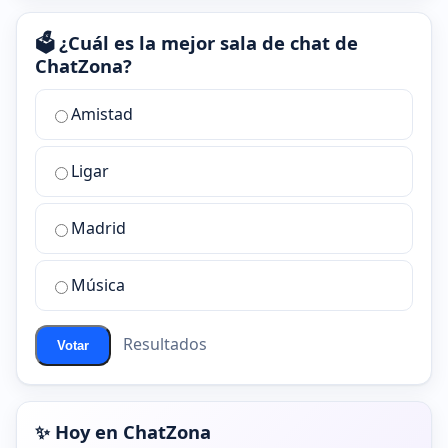
🗳️ ¿Cuál es la mejor sala de chat de
ChatZona?
¿Cuál
Amistad
es
la
Ligar
mejor
sala
de
Madrid
chat
de
Música
ChatZona?
Resultados
Votar
✨ Hoy en ChatZona