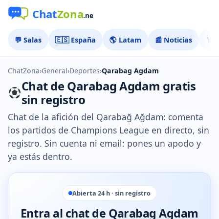
💬 Salas
🇪🇸 España
🌎 Latam
📰 Noticias
🏅 
ChatZona
›
General
›
Deportes
›
Qarabag Agdam
Chat de Qarabag Agdam gratis
sin registro
Chat de la afición del Qarabağ Ağdam: comenta
los partidos de Champions League en directo, sin
registro. Sin cuenta ni email: pones un apodo y
ya estás dentro.
Abierta 24 h · sin registro
Entra al chat de Qarabag Agdam