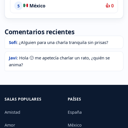
México
👍 0
5
Comentarios recientes
Sofi
: ¿Alguien para una charla tranquila sin prisas?
Javi
: Hola 🙂 me apetecía charlar un rato, ¿quién se
anima?
SALAS POPULARES
PAÍSES
Amistad
España
Amor
México