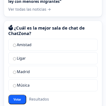
ley con menores migrantes"
Ver todas las noticias →
🗳️ ¿Cuál es la mejor sala de chat de
ChatZona?
¿Cuál
Amistad
es
la
Ligar
mejor
sala
de
Madrid
chat
de
Música
ChatZona?
Resultados
Votar