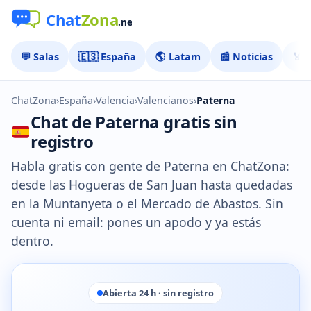
💬 Salas
🇪🇸 España
🌎 Latam
📰 Noticias
🏅 
ChatZona
›
España
›
Valencia
›
Valencianos
›
Paterna
Chat de Paterna gratis sin
registro
Habla gratis con gente de Paterna en ChatZona:
desde las Hogueras de San Juan hasta quedadas
en la Muntanyeta o el Mercado de Abastos. Sin
cuenta ni email: pones un apodo y ya estás
dentro.
Abierta 24 h · sin registro