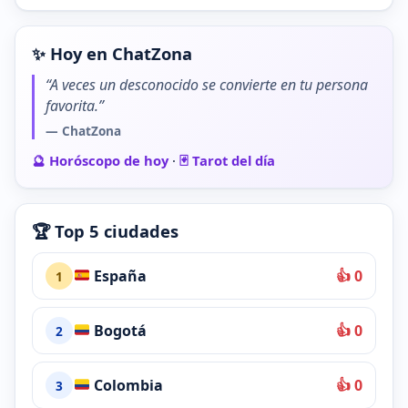
✨ Hoy en ChatZona
“A veces un desconocido se convierte en tu persona
favorita.”
— ChatZona
🔮 Horóscopo de hoy
·
🃏 Tarot del día
🏆 Top 5 ciudades
España
👍 0
1
Bogotá
👍 0
2
Colombia
👍 0
3