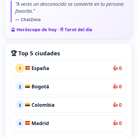
“A veces un desconocido se convierte en tu persona
favorita.”
— ChatZona
🔮 Horóscopo de hoy
·
🃏 Tarot del día
🏆 Top 5 ciudades
España
👍 0
1
Bogotá
👍 0
2
Colombia
👍 0
3
Madrid
👍 0
4