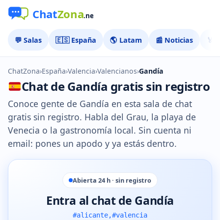
💬 Salas
🇪🇸 España
🌎 Latam
📰 Noticias
🏅 
ChatZona
›
España
›
Valencia
›
Valencianos
›
Gandía
Chat de Gandía gratis sin registro
Conoce gente de Gandía en esta sala de chat
gratis sin registro. Habla del Grau, la playa de
Venecia o la gastronomía local. Sin cuenta ni
email: pones un apodo y ya estás dentro.
Abierta 24 h · sin registro
Entra al chat de Gandía
#alicante,#valencia