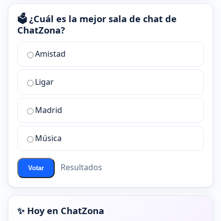
🗳️ ¿Cuál es la mejor sala de chat de
ChatZona?
¿Cuál
Amistad
es
la
Ligar
mejor
sala
de
Madrid
chat
de
Música
ChatZona?
Resultados
Votar
✨ Hoy en ChatZona