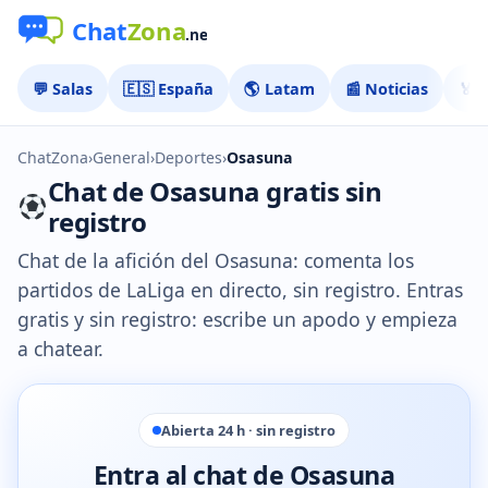
💬 Salas
🇪🇸 España
🌎 Latam
📰 Noticias
🏅 
ChatZona
›
General
›
Deportes
›
Osasuna
Chat de Osasuna gratis sin
registro
Chat de la afición del Osasuna: comenta los
partidos de LaLiga en directo, sin registro. Entras
gratis y sin registro: escribe un apodo y empieza
a chatear.
Abierta 24 h · sin registro
Entra al chat de Osasuna