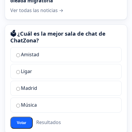
oleada migratoria
Ver todas las noticias →
🗳️ ¿Cuál es la mejor sala de chat de
ChatZona?
¿Cuál
Amistad
es
la
Ligar
mejor
sala
de
Madrid
chat
de
Música
ChatZona?
Resultados
Votar