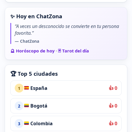
✨ Hoy en ChatZona
“A veces un desconocido se convierte en tu persona
favorita.”
— ChatZona
🔮 Horóscopo de hoy
·
🃏 Tarot del día
🏆 Top 5 ciudades
España
👍 0
1
Bogotá
👍 0
2
Colombia
👍 0
3